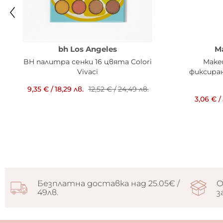
bh Los Angeles
M
BH палитра сенки 16 цвята Colori
Makeu
Vivaci
фиксиран
9,35 €
/
18,29 лв.
12,52 €
/
24,49 лв.
3,06 €
/
Безплатна доставка над 25.05€ /
О
49лв.
з