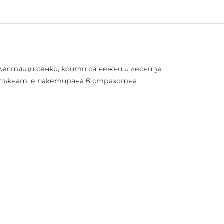
естящи сенки, които са нежни и лесни за
зпъкнат, е пакетирана в страхотна