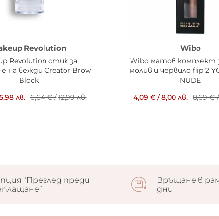
akeup Revolution
Wibo
p Revolution стик за
Wibo матов комплект 
е на вежди Creator Brow
молив и червило flip 2 
Block
NUDE
5,98 лв.
6,64 €
/
12,99 лв.
4,09 €
/
8,00 лв.
8,69 €
/
пция “Преглед преди
Връщане в рам
аплащане”
дни