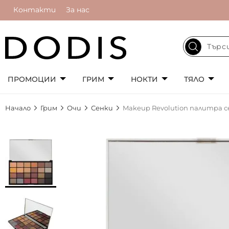
Контакти
За нас
ПРОМОЦИИ
ГРИМ
НОКТИ
ТЯЛО
Начало
Грим
Очи
Сенки
Makeup Revolution палитра сен
Преминете
към
края
на
галерията
на
изображенията