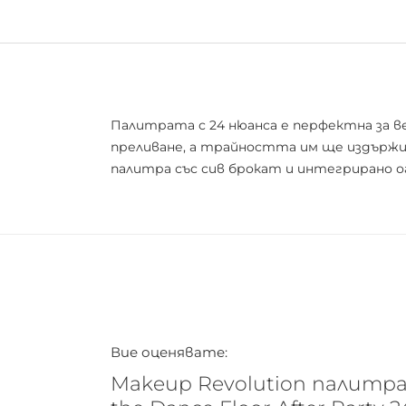
Палитрата с 24 нюанса е перфектна за в
преливане, а трайността им ще издържи 
палитра със сив брокат и интегрирано ог
Вие оценявате:
Makeup Revolution палитра 