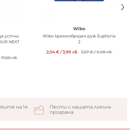
Wibo
за устни
Wibo кремообразен руж Euphoria
YOUR NEXT
2
2,04 €
/
3,99 лв.
3,57 €
/
6,98 лв.
17,00 лв.
ките на 14
Пести с нашата лоялна
програма