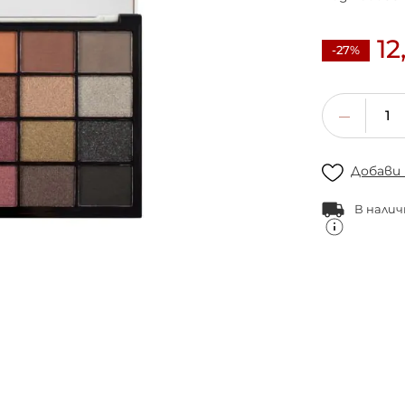
12
-27%
Добави
В налич