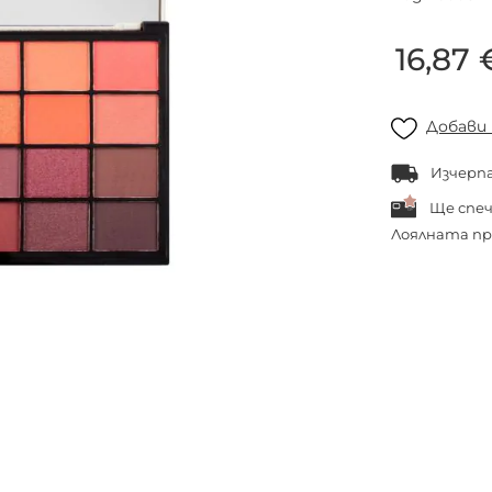
16,87 
Добави
Изчерп
Ще спе
Лоялната пр