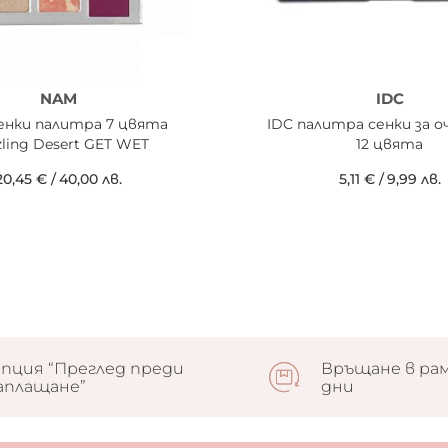
NAM
IDC
енки палитра 7 цвята
IDC палитра сенки за о
ling Desert GET WET
12 цвята
20,45 €
/
40,00 лв.
5,11 €
/
9,99 лв.
пция “Преглед преди
Връщане в рам
аплащане”
дни