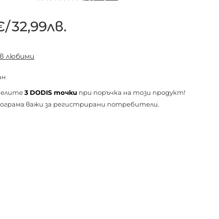
€
/
32,99лв.
 в любими
ан
челите
3
DODIS точки
при поръчка на този продукт!
ограма важи за
регистрирани
потребители.