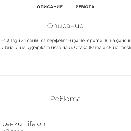
ОПИСАНИЕ
РЕВЮТА
Описание
и! Тези 24 сенки са перфектни за вечерите ви на данси
еливане и ще издържат цяла нощ. Опаковката е също толк
Ревюта
сенки Life on