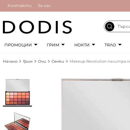
Контакти
За нас
ПРОМОЦИИ
ГРИМ
НОКТИ
ТЯЛО
Начало
Грим
Очи
Сенки
Makeup Revolution палитра сен
Преминете
към
края
на
галерията
на
изображенията