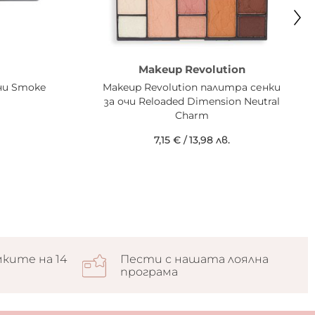
Makeup Revolution
чи Smoke
Makeup Revolution палитра сенки
за очи Reloaded Dimension Neutral
Charm
7,15 €
/
13,98 лв.
ките на 14
Пести с нашата лоялна
програма