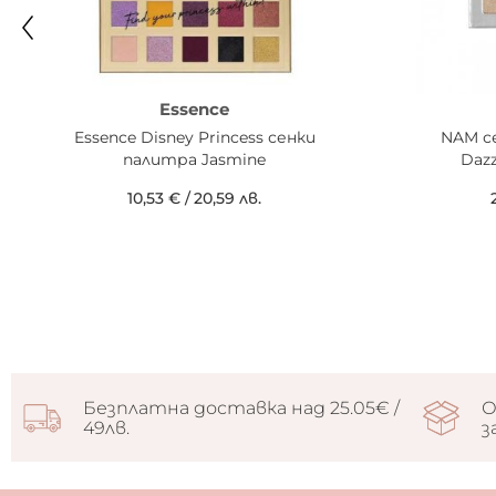
Essence
Essence Disney Princess сенки
NAM с
палитра Jasmine
Dazz
10,53 €
/
20,59 лв.
Безплатна доставка над 25.05€ /
О
49лв.
з