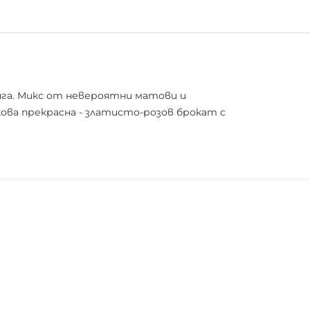
нга. Микс от невероятни матови и
ова прекрасна - златисто-розов брокат с