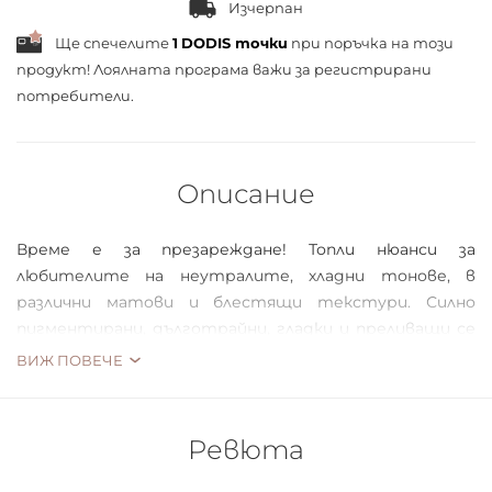
Изчерпан
Ще спечелите
1
DODIS точки
при поръчка на този
продукт! Лоялната програма важи за
регистрирани
потребители.
Описание
Време е за презареждане! Топли нюанси за
любителите на неутралите, хладни тонове, в
различни матови и блестящи текстури. Силно
пигментирани, дълготрайни, гладки и преливащи се
сенки за очи, които ще ви държат в крак с
ВИЖ ПОВЕЧЕ
тенденциите през цялата година.
Ревюта
Притежава много интензивна пигментация