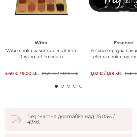
Wibo
Essence
Wibo сенки палитра 14 цвята
Essence празна пали
Rhythm of Freedom
цвята сенки my mu
4,60 €
/
9,00 лв.
10,22 €
/
19,99 лв.
1,02 €
/
1,99 лв.
1,68 
Безплатна доставка над 25.05€ /
49лв.