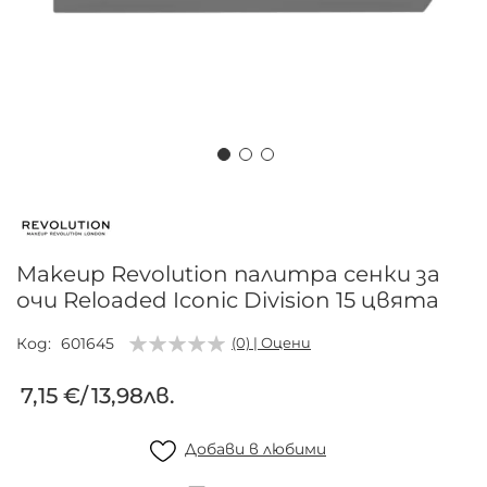
Преминете
към
началото
на
Makeup Revolution палитра сенки за
галерия
очи Reloaded Iconic Division 15 цвята
със
снимки
Код
601645
(0) | Оцени
7,15 €
/
13,98лв.
Добави в любими