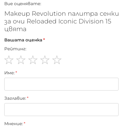
Вие оценявате:
Лесно допълване на нюанса
За дневен и вечерен грим
Makeup Revolution палитра сенки
Бляскав и матов ефект
за очи Reloaded Iconic Division 15
цвята
Вашата оценка
Рейтинг:
1
2
3
4
5
Име:
star
stars
stars
stars
stars
Заглавиe:
Мнение: