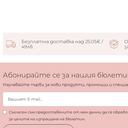
Безплатна доставка над 25.05€ /
О
49лв.
з
Абонирайте се за нашия бюлети
Научавайте първи за нови продукти, промоции и специ
Съгласен съм предоставените от мен данни да се обра
за целите на изпращане на бюлетин.