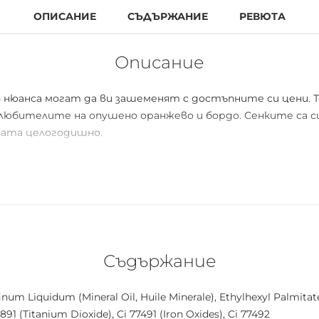
ОПИСАНИЕ
СЪДЪРЖАНИЕ
РЕВЮТА
Описание
5 нюанса могат да ви зашеменят с достъпните си цени. 
любителите на опушено оранжево и бордо. Сенките са с
одата целогодишно.
тация
Съдържание
inum Liquidum (Mineral Oil, Huile Minerale), Ethylhexyl Palmita
91 (Titanium Dioxide), Ci 77491 (Iron Oxides), Ci 77492