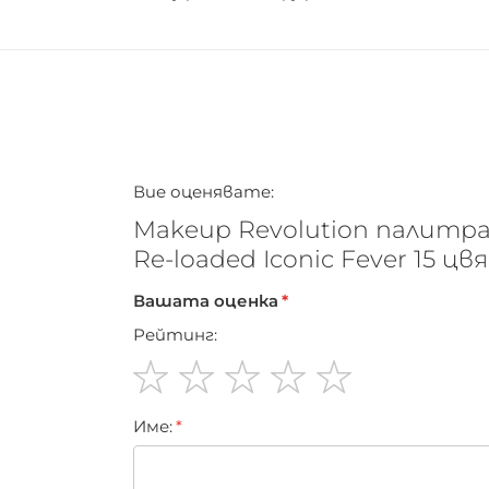
Вие оценявате:
Makeup Revolution палитра
Re-loaded Iconic Fever 15 ц
Вашата оценка
Рейтинг:
1
2
3
4
5
Име:
star
stars
stars
stars
stars