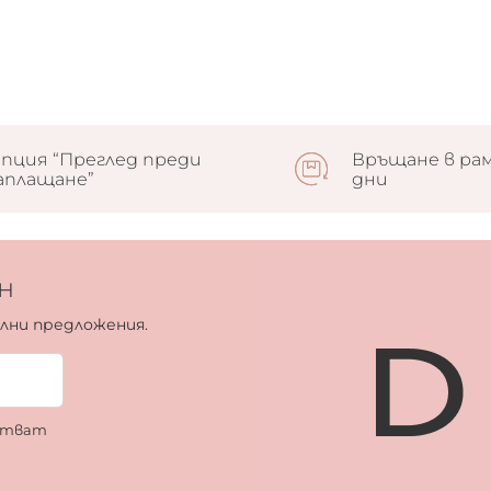
пция “Преглед преди
Връщане в рам
аплащане”
дни
н
ални предложения.
ботват