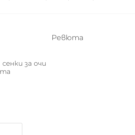
Ревюта
 сенки за очи
вята