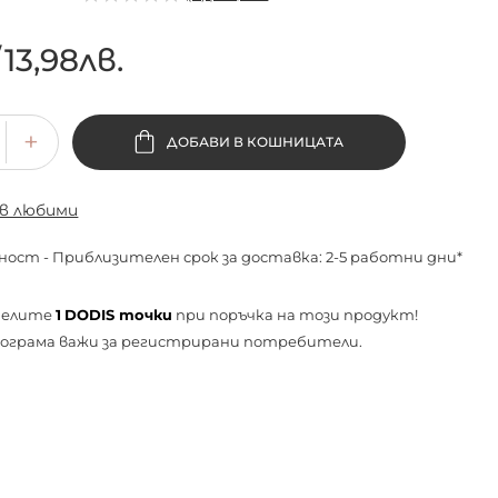
/
13,98лв.
ДОБАВИ В КОШНИЦАТА
 в любими
ност - Приблизителен срок за доставка: 2-5 работни дни*
челите
1
DODIS точки
при поръчка на този продукт!
ограма важи за
регистрирани
потребители.