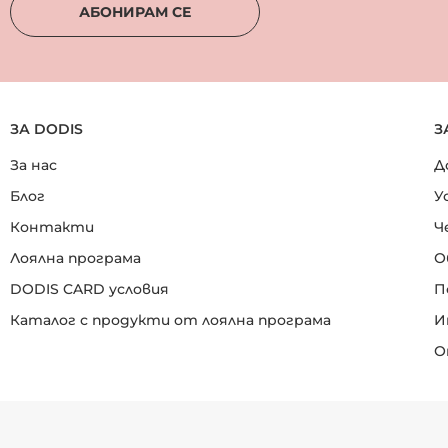
АБОНИРАМ СЕ
ЗА DODIS
З
За нас
Д
Блог
У
Контакти
Ч
Лоялна програма
О
DODIS CARD условия
П
Каталог с продукти от лоялна програма
И
О