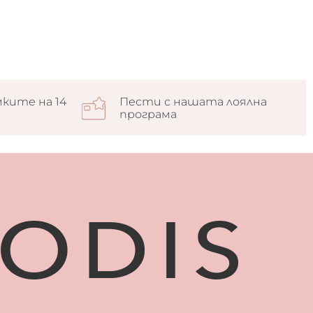
ките на 14
Пести с нашата лоялна
програма