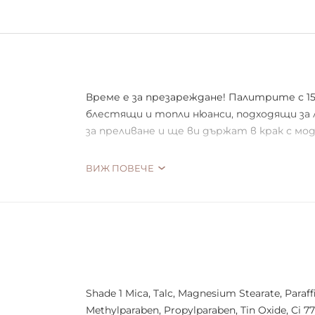
Време е за презареждане! Палитрите с 1
блестящи и топли нюанси, подходящи за 
за преливане и ще ви държат в крак с м
ВИЖ ПОВЕЧЕ
Веган
Притежава много интензивна пигмен
Лесно допълване на нюанса
За дневен и вечерен грим
Бляскав и матов ефект
Shade 1 Mica, Talc, Magnesium Stearate, Paraff
Methylparaben, Propylparaben, Tin Oxide, Ci 778