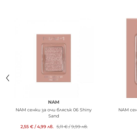
NAM
NAM сенки за очи блясък 06 Shiny
NAM сен
Sand
2,55 €
/
4,99 лв.
5,11 €
/
9,99 лв.