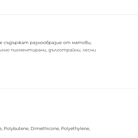
Те съдържат разнообразие от матови,
илно пигментирани, дълготрайни, лесни
te, Polybutene, Dimethicone, Polyethylene,