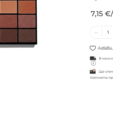
7,15 €
Добави
В налич
Ще спе
Лоялната пр