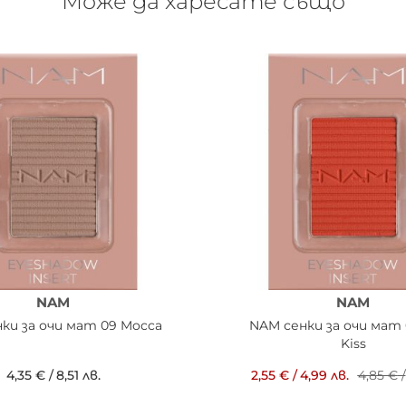
Може да харесате също
NAM
NAM
ки за очи мат 09 Mocca
NAM сенки за очи мат 
Kiss
4,35 €
/
8,51 лв.
2,55 €
/
4,99 лв.
4,85 €
/