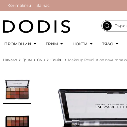
Контакти
За нас
ПРОМОЦИИ
ГРИМ
НОКТИ
ТЯЛО
Начало
Грим
Очи
Сенки
Makeup Revolution палитра сен
Преминете
към
края
на
галерията
на
изображенията