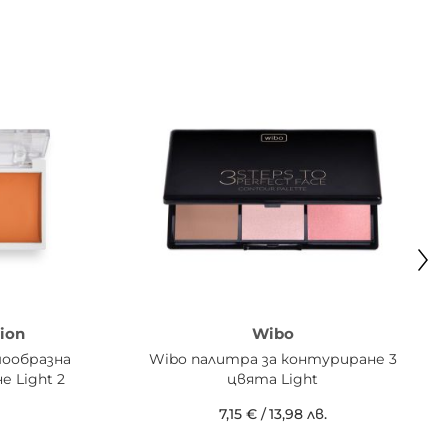
ion
Wibo
емообразна
Wibo палитра за контуриране 3
 Light 2
цвята Light
7,15 €
/
13,98 лв.