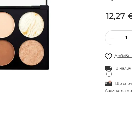
12,27 
Добави
В налич
Ще спе
Лоялната пр