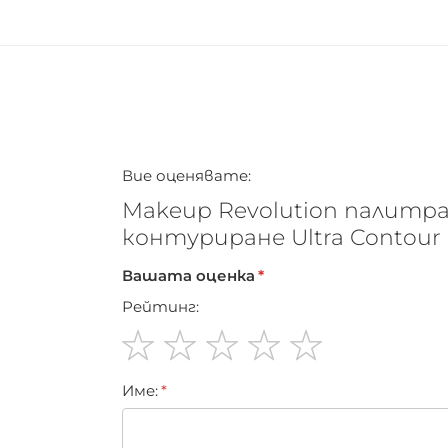
Вие оценявате:
Makeup Revolution палитра
контуриране Ultra Contour
Вашата оценка
Рейтинг:
1
2
3
4
5
Име:
star
stars
stars
stars
stars