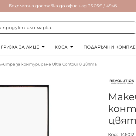
Безплатна доставка до офис над 25.05€ / 49лв.
ГРИЖА ЗА ЛИЦЕ
КОСА
ПОДАРЪЧНИ КОМПЛЕ
алитра за контуриране Ultra Contour 8 цвята
Make
конту
цвят
Код
146012