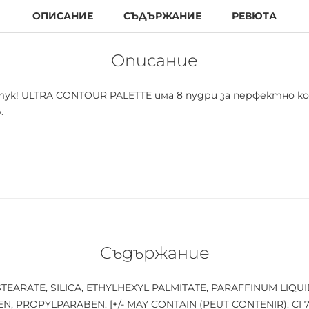
ОПИСАНИЕ
СЪДЪРЖАНИЕ
РЕВЮТА
Описание
ук! ULTRA CONTOUR PALETTE има 8 пудри за перфектно к
.
Съдържание
UM STEARATE, SILICA, ETHYLHEXYL PALMITATE, PARAFFINUM LIQU
PROPYLPARABEN. [+/- MAY CONTAIN (PEUT CONTENIR): CI 778