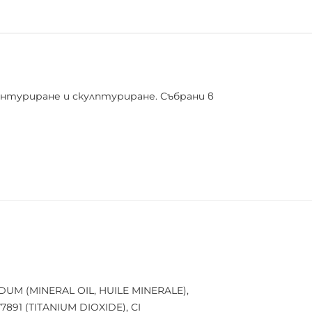
онтуриране и скулптуриране. Събрани в
IDUM (MINERAL OIL, HUILE MINERALE),
91 (TITANIUM DIOXIDE), CI