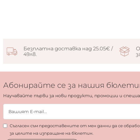
Безплатна доставка над 25.05€ /
О
49лв.
з
Абонирайте се за нашия бюлети
Научавайте първи за нови продукти, промоции и специ
Съгласен съм предоставените от мен данни да се обра
за целите на изпращане на бюлетин.