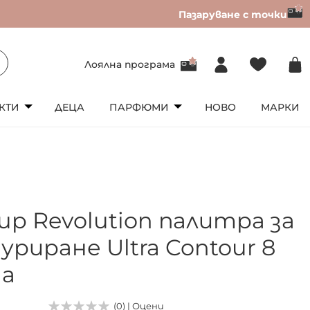
Пазаруване с точки
Лоялна програма
КТИ
ДЕЦА
ПАРФЮМИ
НОВО
МАРКИ
up Revolution палитра за
риране Ultra Contour 8
а
(0) | Оцени