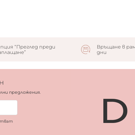
пция “Преглед преди
Връщане в рам
аплащане”
дни
н
ални предложения.
ботват