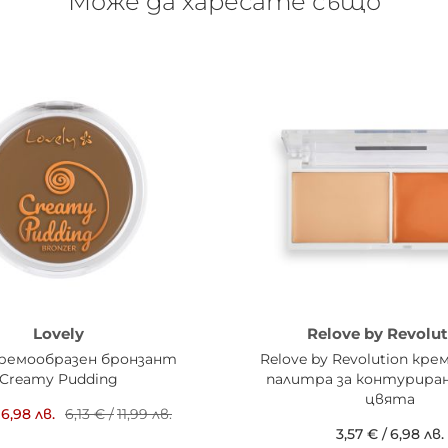
Може да харесате също
Lovely
Relove by Revolut
кремообразен бронзант
Relove by Revolution кр
Creamy Pudding
палитра за контуриране
цвята
6,98 лв.
6,13 €
/
11,99 лв.
3,57 €
/
6,98 лв.