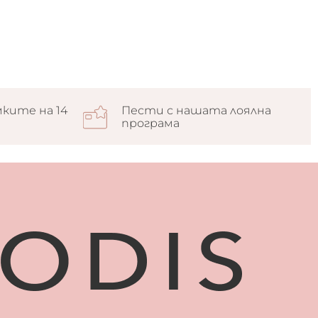
ките на 14
Пести с нашата лоялна
програма