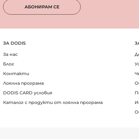
АБОНИРАМ СЕ
ЗА DODIS
З
За нас
Д
Блог
У
Контакти
Ч
Лоялна програма
О
DODIS CARD условия
П
Каталог с продукти от лоялна програма
И
О