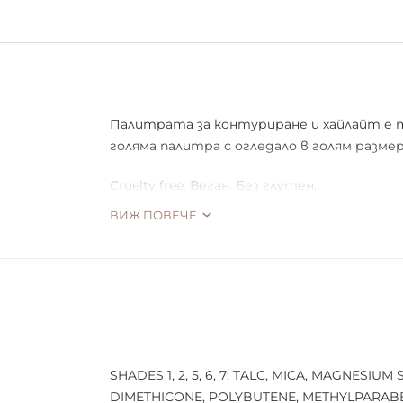
Палитрата за контуриране и хайлайт е т
голяма палитра с огледало в голям размер
Cruelty free. Веган. Без глутен.
ВИЖ ПОВЕЧЕ
SHADES 1, 2, 5, 6, 7: TALC, MICA, MAGNESI
DIMETHICONE, POLYBUTENE, METHYLPARABEN, 