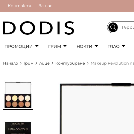
Контакти
За нас
ПРОМОЦИИ
ГРИМ
НОКТИ
ТЯЛО
Начало
Грим
Лице
Контуриране
Makeup Revolution п
Преминете
към
края
на
галерията
на
изображенията