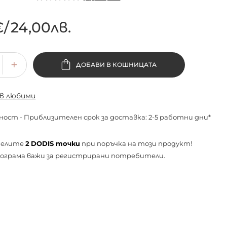
€
/
24,00лв.
ДОБАВИ В КОШНИЦАТА
 в любими
ност - Приблизителен срок за доставка: 2-5 работни дни*
челите
2
DODIS точки
при поръчка на този продукт!
ограма важи за
регистрирани
потребители.