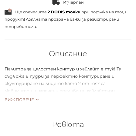
Изчерпан
Ще спечелите
2
DODIS точки
при поръчка на този
продукт! Лоялната програма важи за
регистрирани
потребители.
Описание
Палитра за цялостен контур и хайлайт е тук! Тя
съдържа 8 пудри за перфектно контуриране и
скултуриране на лицето като 2 от тях са
любимите ни изпечени преливащи хайлайтъри.
ВИЖ ПОВЕЧЕ
Подчертава контурите на лицето
Интензивна пигментация
Озарява
Ревюта
Веган