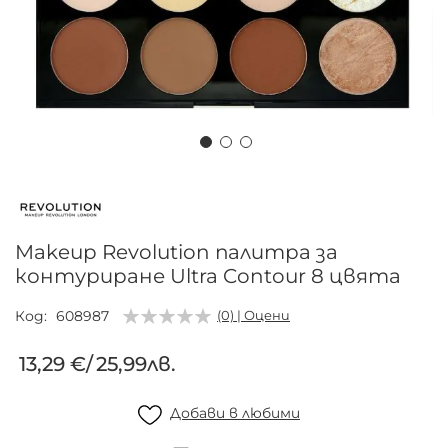
Преминете
към
началото
на
Makeup Revolution палитра за
галерия
контуриране Ultra Contour 8 цвята
със
снимки
Код
608987
(0) | Оцени
13,29 €
/
25,99лв.
Добави в любими