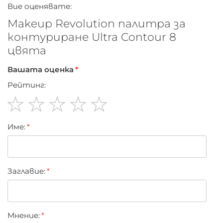
Без глутен
Вие оценявате:
Не е тествано върху животни
Makeup Revolution палитра за
контуриране Ultra Contour 8
цвята
Вашата оценка
Рейтинг:
1
2
3
4
5
Име:
star
stars
stars
stars
stars
Заглавиe:
Мнение: