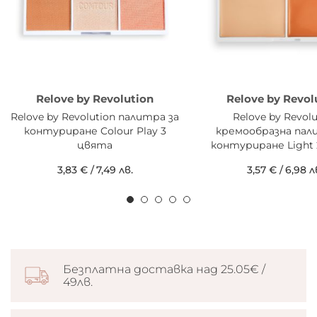
Relove by Revolution
Relove by Revol
Relove by Revolution палитра за
Relove by Revolu
контуриране Colour Play 3
кремообразна пал
цвята
контуриране Light
3,83 €
/
7,49 лв.
3,57 €
/
6,98 л
Безплатна доставка над 25.05€ /
49лв.