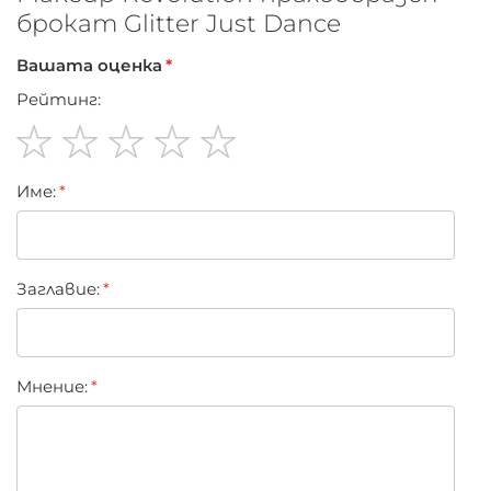
брокат Glitter Just Dance
Вашата оценка
Рейтинг:
1
2
3
4
5
Име:
star
stars
stars
stars
stars
Заглавиe:
Мнение: