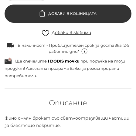
ДОБАВИ В КОШНИЦАТА
Добави в любими
В наличност - Приблизителен срок за доставка: 2-5
работни дни*
Ще спечелите
1
DODIS точки
при поръчка на този
продукт! Лоялната програма важи за
регистрирани
потребители.
Описание
Фино смлян брокат със светлоотразяващи частици
за блестящо покритие.