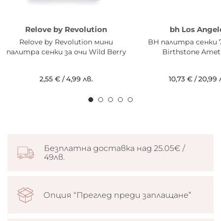
Relove by Revolution
bh Los Angel
Relove by Revolution мини
BH палитра сенки 
палитра сенки за очи Wild Berry
Birthstone Amet
2,55 €
/
4,99 лв.
10,73 €
/
20,99 
Безплатна доставка над 25.05€ /
49лв.
Опция “Преглед преди заплащане”