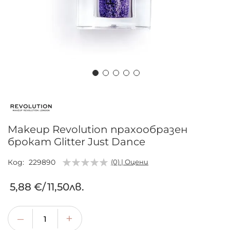
Преминете
към
началото
на
Makeup Revolution прахообразен
галерия
брокат Glitter Just Dance
със
снимки
Код
229890
(0) | Оцени
5,88 €
/
11,50лв.