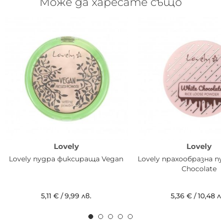
Може да харесате също
Lovely
Lovely
Lovely пудра фиксираща Vegan
Lovely прахообразна п
Chocolate
5,11 €
/
9,99 лв.
5,36 €
/
10,48 л