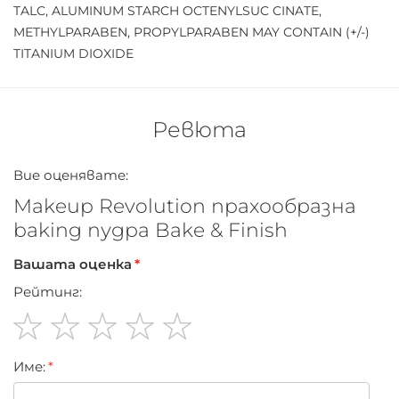
TALC, ALUMINUM STARCH OCTENYLSUC CINATE,
METHYLPARABEN, PROPYLPARABEN MAY CONTAIN (+/-)
TITANIUM DIOXIDE
Ревюта
Вие оценявате:
Makeup Revolution прахообразна
baking пудра Bake & Finish
Вашата оценка
Рейтинг:
1
2
3
4
5
Име:
star
stars
stars
stars
stars