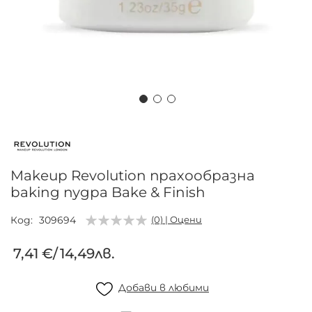
Преминете
към
началото
на
Makeup Revolution прахообразна
галерия
baking пудра Bake & Finish
със
снимки
Код
309694
(0) | Оцени
7,41 €
/
14,49лв.
Добави в любими