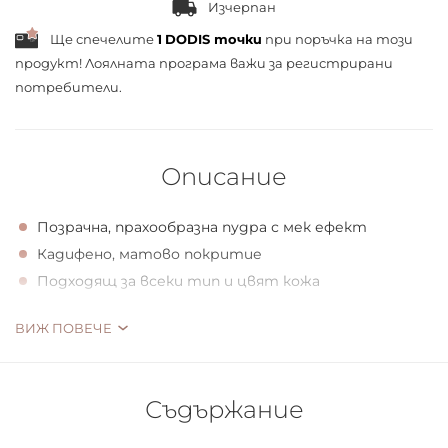
Изчерпан
Ще спечелите
1
DODIS точки
при поръчка на този
продукт! Лоялната програма важи за
регистрирани
потребители.
Описание
Позрачна, прахообразна пудра с мек ефект
Кадифено, матово покритие
Подходящ за всеки тип и цвят кожа
NATURAL
ВИЖ ПОВЕЧЕ
Прозрачната пудра на прах е с лек фокус ефект и
матов финал за всеки тип кожа. Микро частиците на
Съдържание
пудрата абсорбират излишното омазняване и
матират кожата.