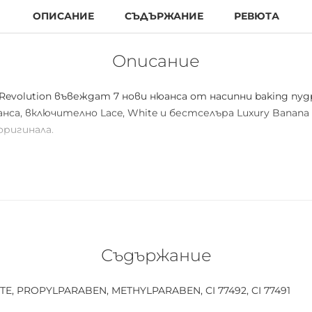
ОПИСАНИЕ
СЪДЪРЖАНИЕ
РЕВЮТА
Описание
evolution въвеждат 7 нови нюанса от насипни baking пу
а, включително Lace, White и бестселъра Luxury Banana
оригинала.
лен бестселър банан на прах достигна 1 милион клиенти
m. Продадохме над половин милион в Superdrug и сега тов
 грима, премахва лъщенето, изсветлява и балансира тена
Съдържание
 четките Revolution Bake and Finish Brush. За естествен 
, PROPYLPARABEN, METHYLPARABEN, CI 77492, CI 77491
използвайте гъбата апликатор за грим за прецизно "изп