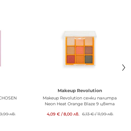
Makeup Revolution
 CHOSEN
Makeup Revolution сенки палитра
Neon Heat Orange Blaze 9 цвята
9,99 лв.
4,09 €
/
8,00 лв.
6,13 €
/
11,99 лв.