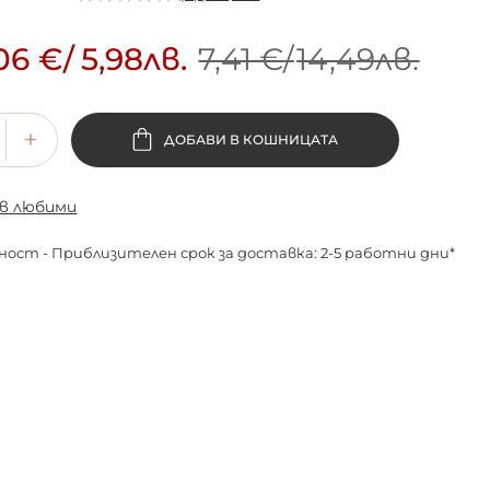
06 €
/
5,98лв.
7,41 €
/
14,49лв.
ДОБАВИ В КОШНИЦАТА
 в любими
ност - Приблизителен срок за доставка: 2-5 работни дни*