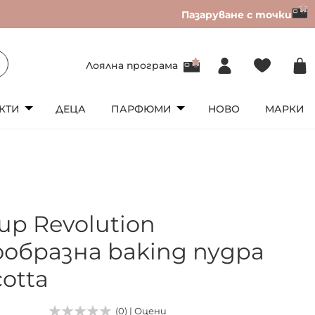
Пазаруване с точки
Лоялна програма
КТИ
ДЕЦА
ПАРФЮМИ
НОВО
МАРКИ
up Revolution
ообразна baking пудра
cotta
(0) | Оцени