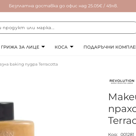
Безплатна доставка до офис над 25.05€ / 49лв.
ГРИЖА ЗА ЛИЦЕ
КОСА
ПОДАРЪЧНИ КОМПЛЕ
зна baking пудра Terracotta
Make
прах
Terra
Код
001281