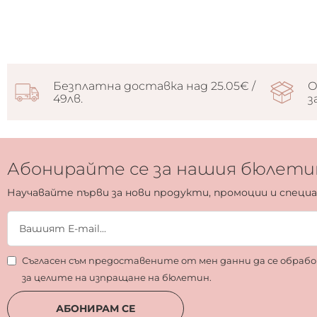
Безплатна доставка над 25.05€ /
О
49лв.
з
Абонирайте се за нашия бюлети
Научавайте първи за нови продукти, промоции и специ
Съгласен съм предоставените от мен данни да се обра
за целите на изпращане на бюлетин.
АБОНИРАМ СЕ