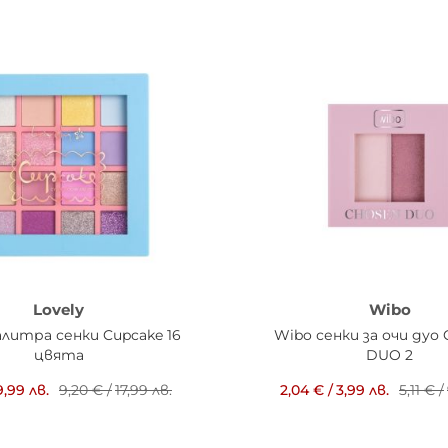
Lovely
Wibo
алитра сенки Cupcake 16
Wibo сенки за очи дуо
цвята
DUO 2
9,99 лв.
9,20 €
/
17,99 лв.
2,04 €
/
3,99 лв.
5,11 €
/