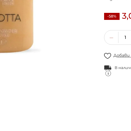
3,
-58%
Добави
В налич