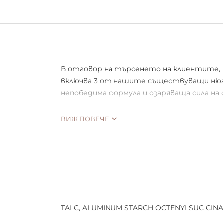
В отговор на търсенето на клиентите, R
включва 3 от нашите съществуващи нюанс
непобедима формула и озаряваща сила на 
"От пускането на пазара, нашият оригина
ВИЖ ПОВЕЧЕ
търсеният артикул на revolutionbeauty.co
Beauty."
Любим е, тъй като удължава носенето на
Начин на употреба:
Този фино смлян прах може да се нанесе с
TALC, ALUMINUM STARCH OCTENYLSUC CINATE
да фиксирате контура и да подчертаете 