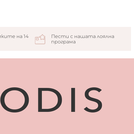
ките на 14
Пести с нашата лоялна
програма