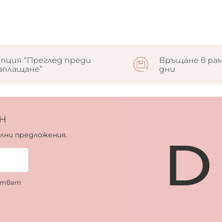
пция “Преглед преди
Връщане в рам
аплащане”
дни
н
ални предложения.
ботват