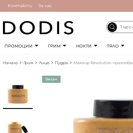
Контакти
За нас
ПРОМОЦИИ
ГРИМ
НОКТИ
ТЯЛО
Начало
Грим
Лице
Пудра
Makeup Revolution прахообра
Преминете
веган
към
края
на
галерията
на
изображенията