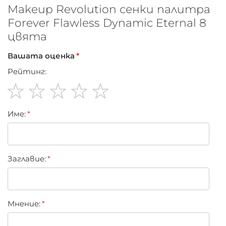
Makeup Revolution сенки палитра
Forever Flawless Dynamic Eternal 8
цвята
Вашата оценка
Рейтинг:
1
2
3
4
5
Име:
star
stars
stars
stars
stars
Заглавиe:
Мнение: