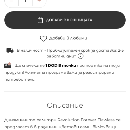
ДОБАВИ В КОШНИЦАТА
Добави в любими
В наличност - Приблизителен срок за доставка: 2-5
работни дни*
Ще спечелите
1
DODIS точки
при поръчка на този
продукт! Лоялната програма важи за
регистрирани
потребители.
Описание
Динамичните палитри Revolution Forever Flawless се
предлагат в 8 различни цветови гами, включващи