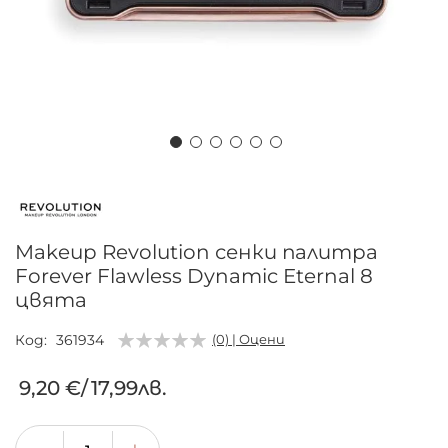
Преминете
към
началото
на
Makeup Revolution сенки палитра
галерия
Forever Flawless Dynamic Eternal 8
със
цвята
снимки
Код
361934
(0) | Оцени
9,20 €
/
17,99лв.