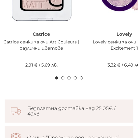
Catrice
Lovely
Catrice сенки за очи Art Couleurs |
Lovely сенки за оч
различни цветове
Excitement 1
2,91 €
/
5,69 лв.
3,32 €
/
6,49 л
Безплатна доставка над 25.05€ /
49лв.
Опция “Преглед преди заплащане”