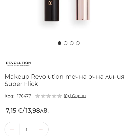
Преминете
към
началото
на
Makeup Revolution течна очна линия
галерия
Super Flick
със
снимки
Код
176477
(0) | Оцени
7,15 €
/
13,98лв.