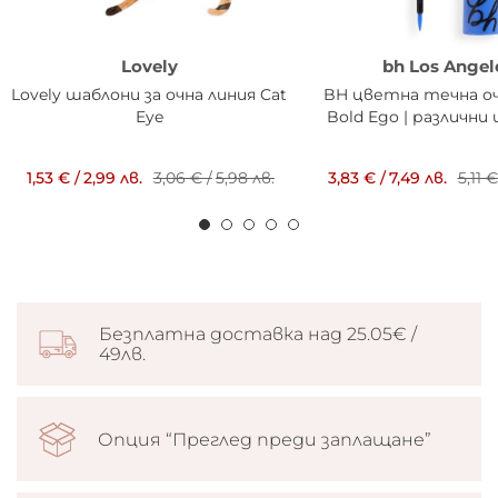
Lovely
bh Los Angel
Lovely шаблони за очна линия Cat
BH цветна течна оч
Eye
Bold Ego | различни
1,53 €
/
2,99 лв.
3,06 €
/
5,98 лв.
3,83 €
/
7,49 лв.
5,11 €
Безплатна доставка над 25.05€ /
49лв.
Опция “Преглед преди заплащане”