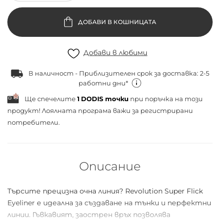
ДОБАВИ В КОШНИЦАТА
Добави в любими
В наличност - Приблизителен срок за доставка: 2-5
работни дни*
Ще спечелите
1
DODIS точки
при поръчка на този
продукт! Лоялната програма важи за
регистрирани
потребители.
Описание
Търсите прецизна очна линия? Revolution Super Flick
Eyeliner е идеална за създаване на тънки и перфектни
линии. Гъвкавият, заострен връх позволява