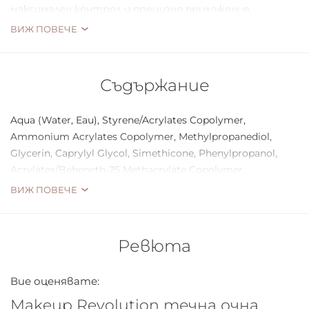
максимален контрол и прецизно приложение.
ВИЖ ПОВЕЧЕ
Съдържание
Aqua (Water, Eau), Styrene/Acrylates Copolymer,
Ammonium Acrylates Copolymer, Methylpropanediol,
Glycerin, Caprylyl Glycol, Simethicone, Phenylpropanol,
Acrylates/Beheneth-25 Methacrylate Copolymer,
Aminomethyl Propanol, Phenoxyethanol, Sodium
ВИЖ ПОВЕЧЕ
Dehydroacet
Ревюта
Вие оценявате:
Makeup Revolution течна очна