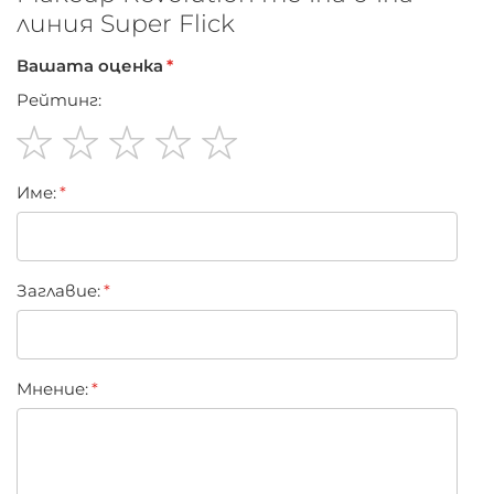
линия Super Flick
Вашата оценка
Рейтинг:
1
2
3
4
5
Име:
star
stars
stars
stars
stars
Заглавиe:
Мнение: