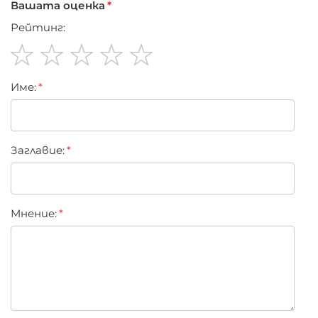
Вашата оценка
Рейтинг:
1
2
3
4
5
Име:
star
stars
stars
stars
stars
Заглавиe:
Мнение: