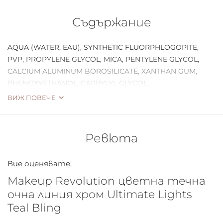
ще накара очите ви да изпъкнат. С прецизен
накрайник, който ви помага да създавате лесно
Съдържание
безкрайни грим визии за всеки повод.
AQUA (WATER, EAU), SYNTHETIC FLUORPHLOGOPITE,
PVP, PROPYLENE GLYCOL, MICA, PENTYLENE GLYCOL,
CALCIUM ALUMINUM BOROSILICATE, XANTHAN GUM,
PHENOXYETHANOL, CAPRYLYL GLYCOL,
ETHYLHEXYLGLYCERIN, DIMETHICONE, TIN OXIDE,
ВИЖ ПОВЕЧЕ
POLYSORBATE 65, METHYLCELLULOSE, TOCOPHER
Ревюта
Вие оценявате:
Makeup Revolution цветна течна
очна линия хром Ultimate Lights
Teal Bling