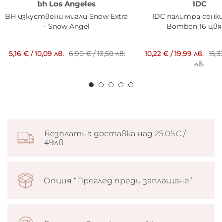
bh Los Angeles
IDC
BH изкуствени мигли Snow Extra
IDC палитра сенки
- Snow Angel
Bombon 16 цв
5,16 €
/
10,09 лв.
6,90 €
/
13,50 лв.
10,22 €
/
19,99 лв.
15,
лв.
Безплатна доставка над 25.05€ /
49лв.
Опция “Преглед преди заплащане”