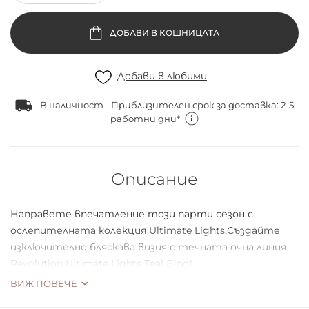
ДОБАВИ В КОШНИЦАТА
Добави в любими
В наличност - Приблизителен срок за доставка: 2-5
работни дни*
Описание
Направете впечатление този парти сезон с
ослепителната колекция Ultimate Lights.Създайте
изключително бляскава визия с течната очна линия
Revolution Ultimate Lights Тeal Bing!
ВИЖ ПОВЕЧЕ
Ултракремообразна формула в ярък син нюанс, която