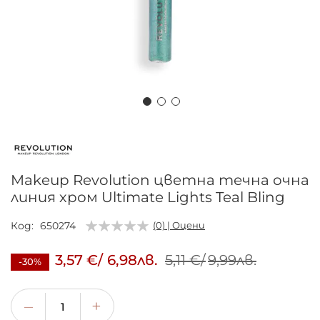
Преминете
към
началото
на
Makeup Revolution цветна течна очна
галерия
линия хром Ultimate Lights Teal Bling
със
снимки
Код
650274
(0) | Оцени
3,57 €
/
6,98лв.
5,11 €
/
9,99лв.
-30%