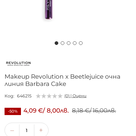
Преминете
към
началото
на
Makeup Revolution x Beetlejuice очна
галерия
линия Barbara Cake
със
снимки
Код
646215
(0) | Оцени
4,09 €
/
8,00лв.
8,18 €
/
16,00лв.
-50%