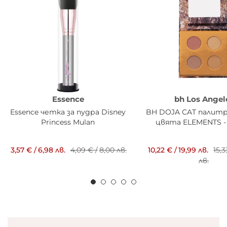
Essence
bh Los Angel
Essence четка за пудра Disney
BH DOJA CAT палитр
Princess Mulan
цвята ELEMENTS -
3,57 €
/
6,98 лв.
4,09 €
/
8,00 лв.
10,22 €
/
19,99 лв.
15,
лв.