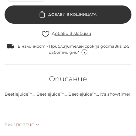
ДОБАВИ В КОШНИЦАТА
Добави в любими
В наличност - Приблизителен срок за доставка: 2-5
работни дни*
Описание
Beetlejuice™… Beetlejuice™… Beetlejuice™… It's showtime!
Хипнотичен вихър от цветове в активирана с вода
ВИЖ ПОВЕЧЕ
очна линия! Смесете цветовете, за да създадете
своя перфектен нюанс и добавете финалния щрих