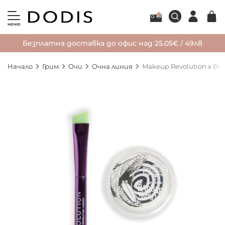
МЕНЮ
Безплатна доставка до офис над 25.05€ / 49лв
Начало
Грим
Очи
Очна линия
Makeup Revolution x Bee
Преминете
към
края
на
галерията
на
изображенията