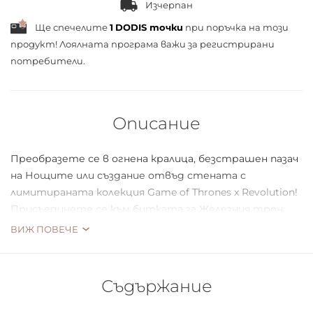
Изчерпан
Ще спечелите
1
DODIS точки
при поръчка на този
продукт! Лоялната програма важи за
регистрирани
потребители.
Описание
Преобразете се в огнена кралица, безстрашен пазач
на Нощите или създание отвъд стената с
лимитираната колекция Game of Thrones x Revolution!
Присъединете се към битката за Железния трон.
Направете остри очи като Триокия гарван с Game of
ВИЖ ПОВЕЧЕ
Thrones x Revolution
Черна очна линия Renaissance Flick Raven. Тази
Съдържание
ограничена версия на култовата класическа очна
линия Revolution има черна като струя формула и