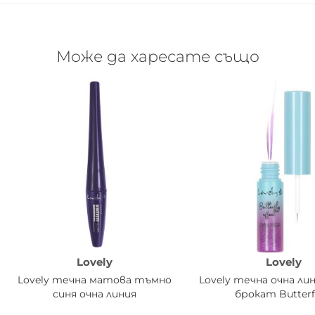
Може да харесате също
Lovely
Lovely
Lovely течна матова тъмно
Lovely течна очна лин
синя очна линия
брокат Butterf