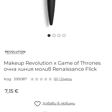
Преминете
към
началото
на
Makeup Revolution x Game of Thrones
галерия
очна линия молив Renaissance Flick
със
снимки
Код
595087
(0) | Оцени
7,15 €
Добави в любими