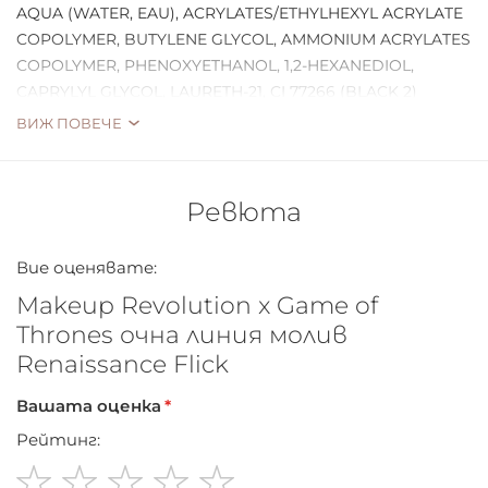
AQUA (WATER, EAU), ACRYLATES/ETHYLHEXYL ACRYLATE
прецизен връх за лесно и бързо нанасяне.
COPOLYMER, BUTYLENE GLYCOL, AMMONIUM ACRYLATES
Завършете външния си вид с Game of Thrones x
COPOLYMER, PHENOXYETHANOL, 1,2-HEXANEDIOL,
Revolution Dragon Lash Mascara.
CAPRYLYL GLYCOL, LAURETH-21, CI 77266
(BLACK 2)
ВИЖ ПОВЕЧЕ
Ревюта
Вие оценявате:
Makeup Revolution x Game of
Thrones очна линия молив
Renaissance Flick
Вашата оценка
Рейтинг: