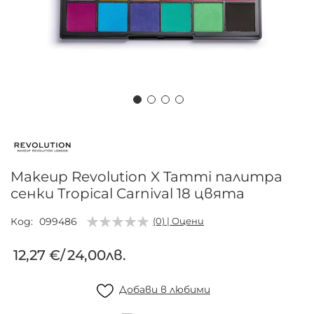
Преминете
към
началото
на
Makeup Revolution X Tammi палитра
галерия
сенки Tropical Carnival 18 цвята
със
снимки
Код
099486
(0) | Оцени
12,27 €
/
24,00лв.
Добави в любими