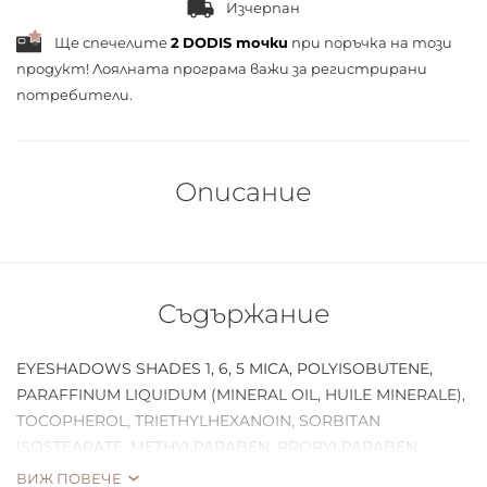
Изчерпан
Ще спечелите
2
DODIS точки
при поръчка на този
продукт! Лоялната програма важи за
регистрирани
потребители.
Описание
Съдържание
EYESHADOWS SHADES 1, 6, 5 MICA, POLYISOBUTENE,
PARAFFINUM LIQUIDUM (MINERAL OIL, HUILE MINERALE),
TOCOPHEROL, TRIETHYLHEXANOIN, SORBITAN
ISOSTEARATE, METHYLPARABEN, PROPYLPARABEN,
TOCOPHERYL ACETATE, TIN OXIDE. [+/- MAY CONTAIN/
ВИЖ ПОВЕЧЕ