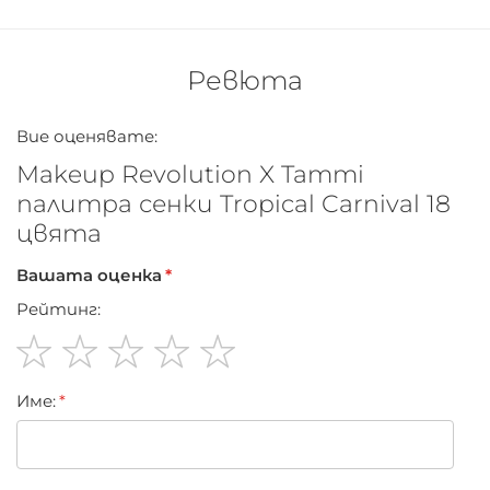
PEUT CONTENIR: CI 19140 (Y
Ревюта
Вие оценявате:
Makeup Revolution X Tammi
палитра сенки Tropical Carnival 18
цвята
Вашата оценка
Рейтинг:
1
2
3
4
5
Име:
star
stars
stars
stars
stars