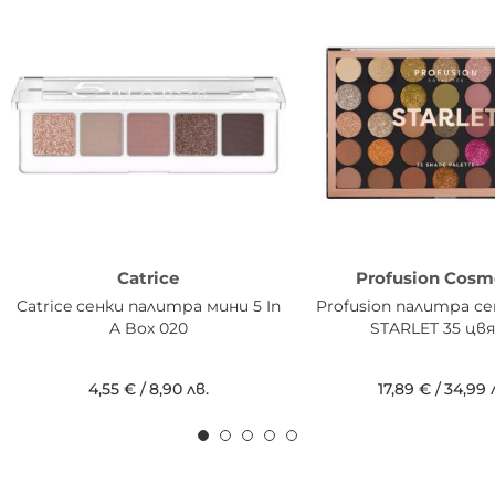
Catrice
Profusion Cosm
Catrice сенки палитра мини 5 In
Profusion палитра се
A Box 020
STARLET 35 цв
4,55 €
/
8,90 лв.
17,89 €
/
34,99 