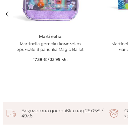
Martinelia
Martinelia детски комплект
Martine
гримове в раничка Magic Ballet
мани
17,38 €
/
33,99 лв.
Безплатна доставка над 25.05€ /
О
49лв.
з