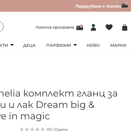
Пазаруване с точки
Лоялна програма
КТИ
ДЕЦА
ПАРФЮМИ
НОВО
МАРКИ
nelia комплект гланц за
 и лак Dream big &
ve in magic
(0) | Оцени