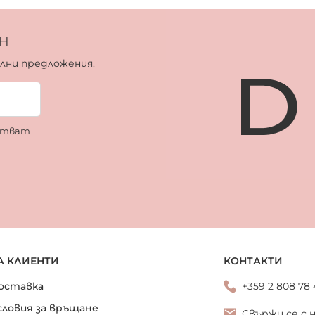
н
ални предложения.
ботват
А КЛИЕНТИ
КОНТАКТИ
оставка
+359 2 808 78
словия за връщане
Свържи се с 