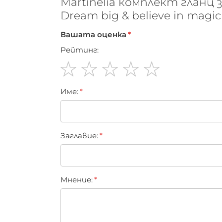
Martinelia комплект гланц 
Dream big & believe in magic
Вашата оценка
Рейтинг:
1
2
3
4
5
Име:
star
stars
stars
stars
stars
Заглавиe:
Мнение: