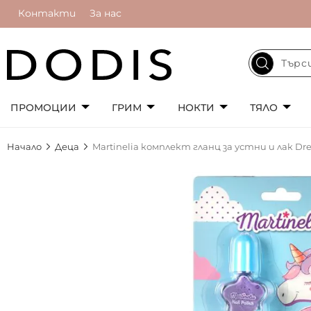
Контакти
За нас
ПРОМОЦИИ
ГРИМ
НОКТИ
ТЯЛО
Начало
Деца
Martinelia комплект гланц за устни и лак Dre
Преминете
към
края
на
галерията
на
изображенията