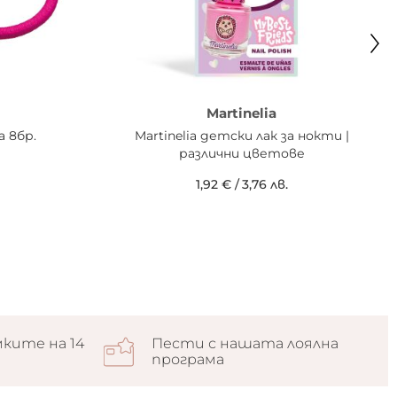
Martinelia
а 8бр.
Martinelia детски лак за нокти |
различни цветове
1,92 €
/
3,76 лв.
ките на 14
Пести с нашата лоялна
програма