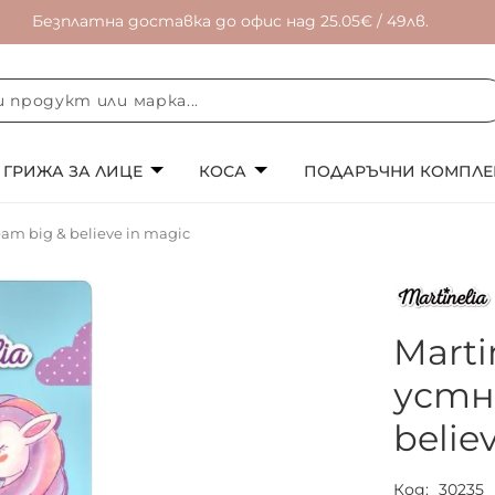
Безплатна доставка до офис над 25.05€ / 49лв.
ГРИЖА ЗА ЛИЦЕ
КОСА
ПОДАРЪЧНИ КОМПЛЕ
am big & believe in magic
Marti
устни
belie
Код
30235