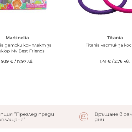
Martinelia
Titania
lia детски комплект за
Titania ластик за кос
кюр My Best Friends
9,19 €
/
17,97 лв.
1,41 €
/
2,76 лв.
пция “Преглед преди
Връщане в рам
аплащане”
дни