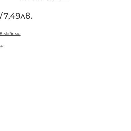
/
7,49лв.
 в любими
ан