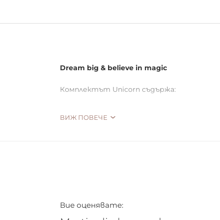
Dream big & believe in magic
Комплектът Unicorn съдържа:
Гланц за устни
ВИЖ ПОВЕЧЕ
Лак за нокти
Вие оценявате: