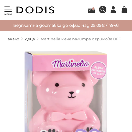
МЕНЮ
Безплатна доставка до офис над 25.05€ / 49лв
Начало
Деца
Martinelia мече палитра с гримове BFF
Преминете
към
края
на
галерията
на
изображенията