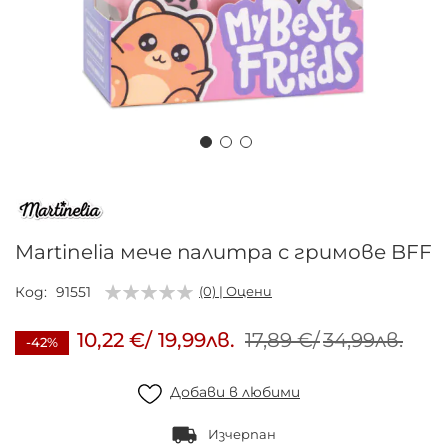
Преминете
към
началото
на
Martinelia мече палитра с гримове BFF
галерия
със
Код
91551
(0) | Оцени
снимки
10,22 €
/
19,99лв.
17,89 €
/
34,99лв.
-42%
Добави в любими
Изчерпан