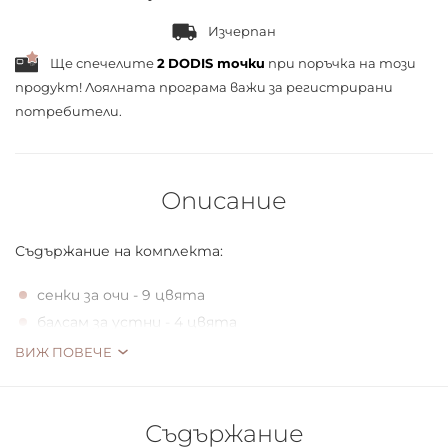
Изчерпан
Ще спечелите
2
DODIS точки
при поръчка на този
продукт! Лоялната програма важи за
регистрирани
потребители.
Описание
Съдържание на комплекта:
сенки за очи - 9 цвята
балсам за устни - 4 цвята
апликатор
ВИЖ ПОВЕЧЕ
Съдържание