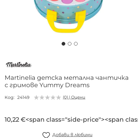
Преминете
към
началото
на
Martinelia детска метална чантичка
галерия
с гримове Yummy Dreams
със
снимки
Код
24149
(0) | Оцени
10,22 €<span class="side-price"><span clas
Добави в любими