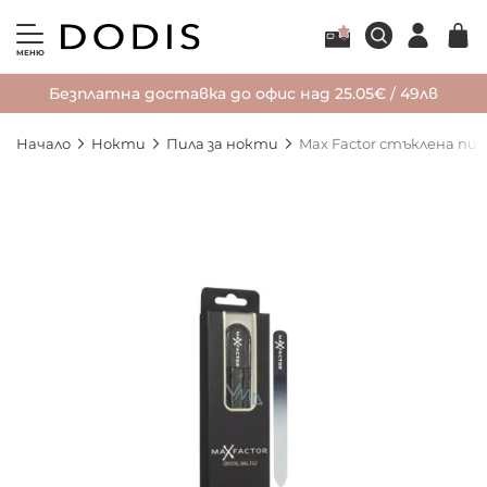
МЕНЮ
Безплатна доставка до офис над 25.05€ / 49лв
Начало
Нокти
Пила за нокти
Max Factor стъклена пил
Преминете
към
края
на
галерията
на
изображенията