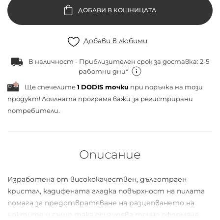
ДОБАВИ В КОШНИЦАТА
Добави в любими
В наличност - Приблизителен срок за доставка: 2-5
работни дни*
Ще спечелите
1
DODIS точки
при поръчка на този
продукт! Лоялната програма важи за
регистрирани
потребители.
Описание
Изработена от висококачествен, дълготраен
кристал, кадифената гладка повърхност на пилата
помага за предотвратяване на разцепването на
ноктите и също така осигурява точно оформяне.