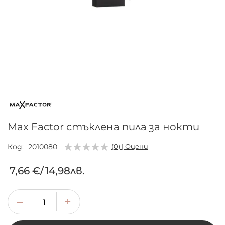
Преминете
към
началото
на
галерия
Max Factor стъклена пила за нокти
със
снимки
Код
2010080
(0) | Оцени
7,66 €
/
14,98лв.