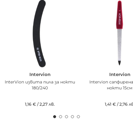
Intervion
Intervion
InterVion извита пила за нокти
Intervion сапфирена
180/240
нокти 15см
1,16 €
/
2,27 лв.
1,41 €
/
2,76 лв