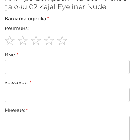
за очи 02 Kajal Eyeliner Nude
Вашата оценка
Рейтинг:
1
2
3
4
5
Име:
star
stars
stars
stars
stars
Заглавиe:
Мнение: