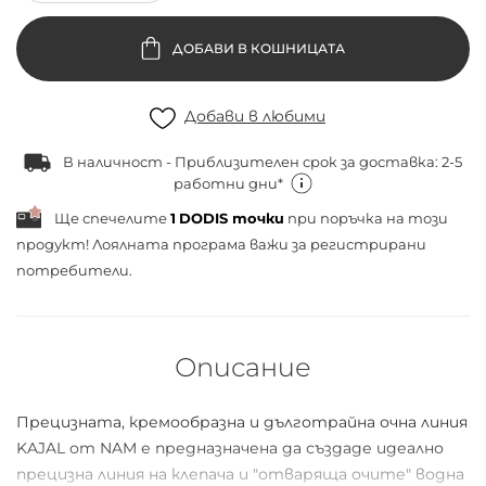
ДОБАВИ В КОШНИЦАТА
Добави в любими
В наличност - Приблизителен срок за доставка: 2-5
работни дни*
Ще спечелите
1
DODIS точки
при поръчка на този
продукт! Лоялната програма важи за
регистрирани
потребители.
Описание
Прецизната, кремообразна и дълготрайна очна линия
KAJAL от NAM е предназначена да създаде идеално
прецизна линия на клепача и "отваряща очите" водна