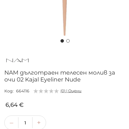
Преминете
към
началото
на
NAM дълготраен телесен молив за
галерия
очи 02 Kajal Eyeliner Nude
със
снимки
Код
664116
(0) | Оцени
6,64 €