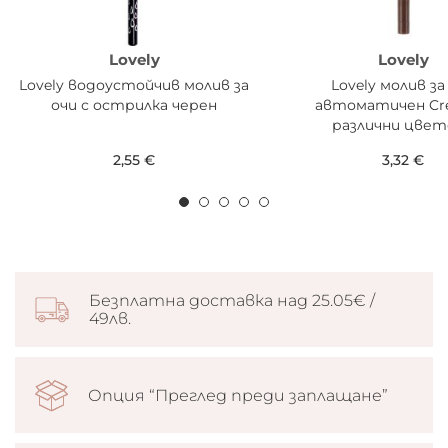
Lovely
Lovely
Lovely водоустойчив молив за
Lovely молив за
очи с острилка черен
автоматичен Cre
различни цвет
2,55 €
3,32 €
Безплатна доставка над 25.05€ /
49лв.
Опция “Преглед преди заплащане”