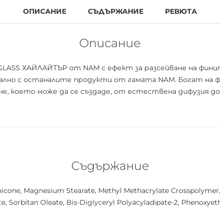
ОПИСАНИЕ
СЪДЪРЖАНИЕ
РЕВЮТА
Описание
GLASS ХАЙЛАЙТЪР от NAM с ефект за разсейване на фини
еално с останалите продукти от гамата NAM. Богат на 
е, което може да се създаде, от естествена дифузия до
Съдържание
icone, Magnesium Stearate, Methyl Methacrylate Crosspolymer, C
, Sorbitan Oleate, Bis-Diglyceryl Polyacyladipate-2, Phenoxyetha