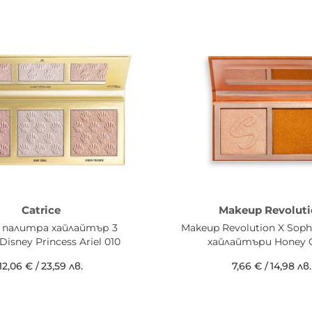
Catrice
Makeup Revoluti
e палитра хайлайтър 3
Makeup Revolution X Sop
isney Princess Ariel 010
хайлайтъри Honey G
12,06 €
/
23,59 лв.
7,66 €
/
14,98 лв.