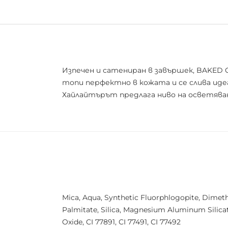
Изпечен и сатениран в завършек, BAKED 
топи перфектно в кожата и се слива ид
Хайлайтърът предлага ниво на осветяван
Mica, Aqua, Synthetic Fluorphlogopite, Dimeth
Palmitate, Silica, Magnesium Aluminum Silicate
Oxide, CI 77891, CI 77491, CI 77492