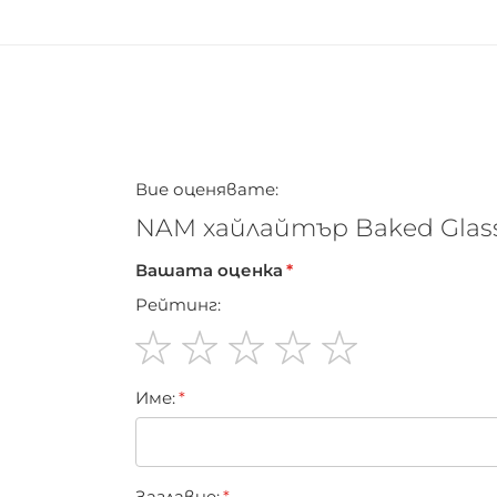
Вие оценявате:
NAM хайлайтър Baked Glas
Вашата оценка
Рейтинг:
1
2
3
4
5
Име:
star
stars
stars
stars
stars
Заглавиe: