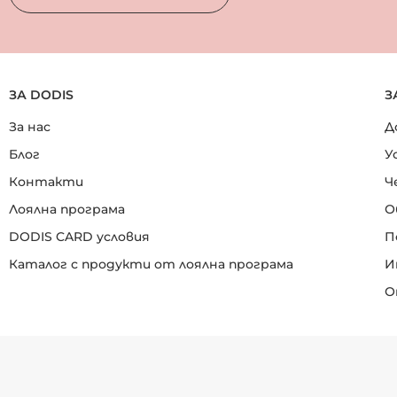
ЗА DODIS
З
За нас
Д
Блог
У
Контакти
Ч
Лоялна програма
О
DODIS CARD условия
П
Каталог с продукти от лоялна програма
И
О