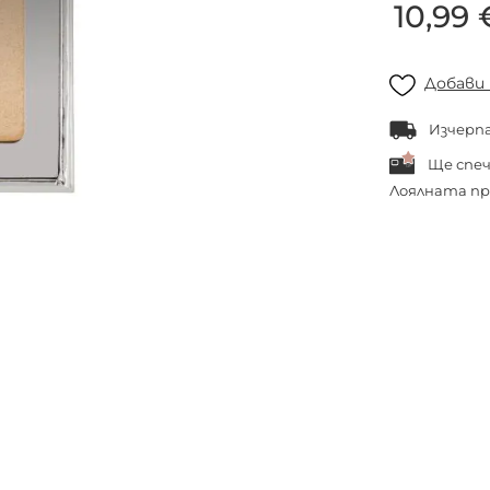
10,99 
Добави
Изчерп
Ще спе
Лоялната пр