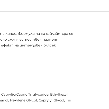
те линии. Формулата на хайлайтъра се
фино смлян естествен пигмент.
 ефект на интензивен блясък.
aprylic/Capric Triglyceride, Ethylhexyl
nol, Hexylene Glycol, Caprylyl Glycol, Tin