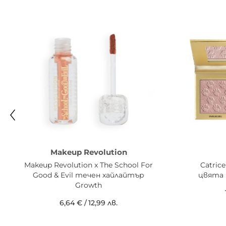
Makeup Revolution
Makeup Revolution x The School For
Catric
Good & Evil течен хайлайтър
цвята D
Growth
6,64 €
/
12,99 лв.