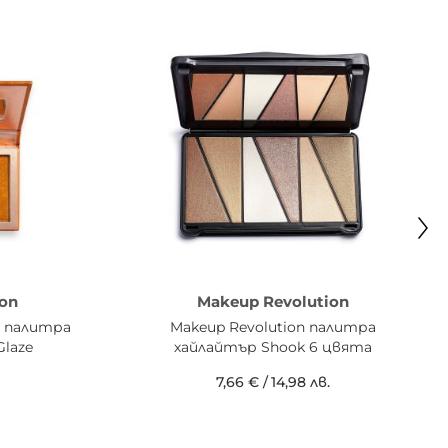
on
Makeup Revolution
h палитра
Makeup Revolution палитра
laze
хайлайтър Shook 6 цвята
7,66 €
/
14,98 лв.