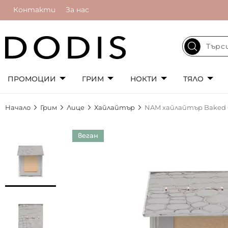
Контакти
За нас
ПРОМОЦИИ
ГРИМ
НОКТИ
ТЯЛО
Начало
Грим
Лице
Хайлайтър
NAM хайлайтър Baked G
Преминете
веган
към
края
на
галерията
на
изображенията