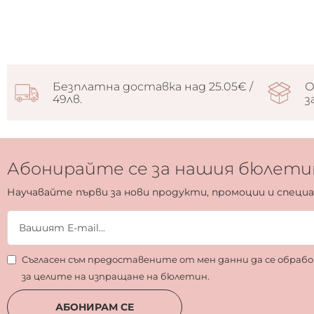
Безплатна доставка над 25.05€ /
О
49лв.
з
Абонирайте се за нашия бюлети
Научавайте първи за нови продукти, промоции и специ
Съгласен съм предоставените от мен данни да се обра
за целите на изпращане на бюлетин.
АБОНИРАМ СЕ