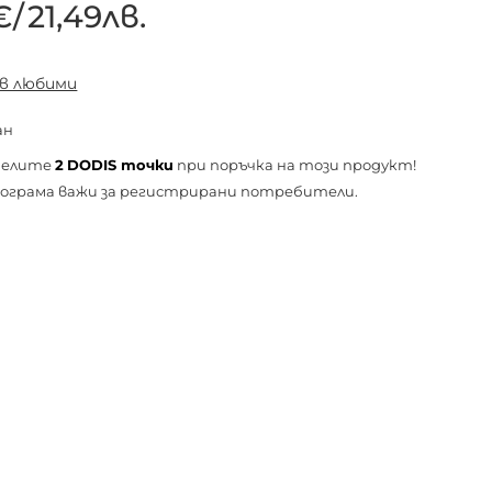
€
/
21,49лв.
 в любими
ан
челите
2
DODIS точки
при поръчка на този продукт!
ограма важи за
регистрирани
потребители.