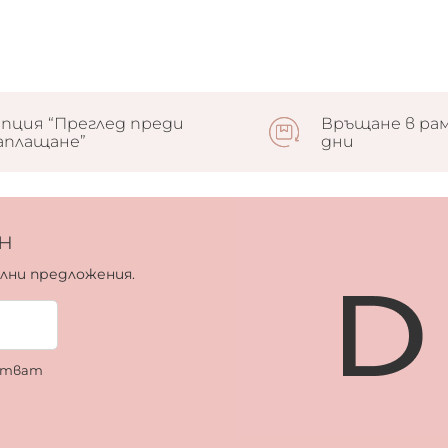
пция “Преглед преди
Връщане в рам
аплащане”
дни
н
ални предложения.
ботват