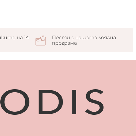
ките на 14
Пести с нашата лоялна
програма