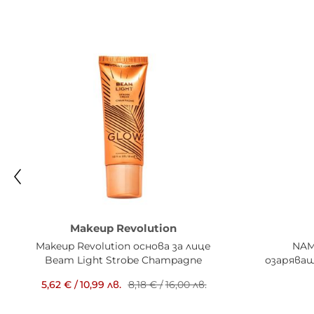
Makeup Revolution
Makeup Revolution основа за лице
NAM
Beam Light Strobe Champagne
озаряващ
5,62 €
/
10,99 лв.
8,18 €
/
16,00 лв.