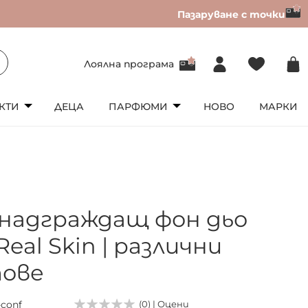
Пазаруване с точки
Лоялна програма
КТИ
ДЕЦА
ПАРФЮМИ
НОВО
МАРКИ
надграждащ фон дьо
eal Skin | различни
ове
-conf
(0) | Оцени