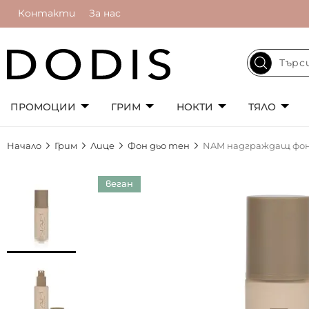
Контакти
За нас
ПРОМОЦИИ
ГРИМ
НОКТИ
ТЯЛО
Начало
Грим
Лице
Фон дьо тен
NAM надграждащ фон д
Преминете
веган
към
края
на
галерията
на
изображенията