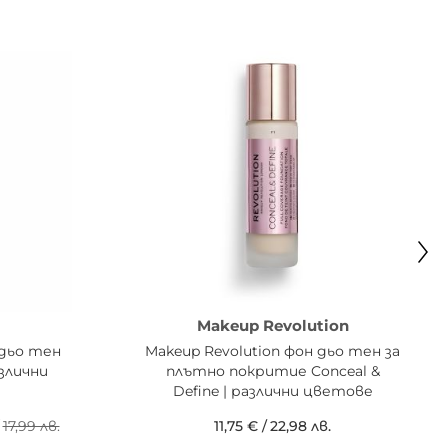
Makeup Revolution
дьо тен
Makeup Revolution фон дьо тен за
азлични
плътно покритие Conceal &
Define | различни цветове
17,99 лв.
11,75 €
/
22,98 лв.