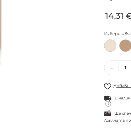
14,31 
Избери
цвя
Добави
В налич
Ще спе
Лоялната пр