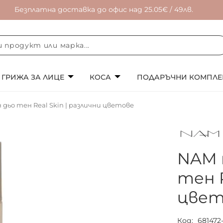
Безплатна доставка до офис над 25.05€ / 49лв.
ГРИЖА ЗА ЛИЦЕ
КОСА
ПОДАРЪЧНИ КОМПЛЕ
ьо тен Real Skin | различни цветове
NAM 
тен R
цвет
Код
681472