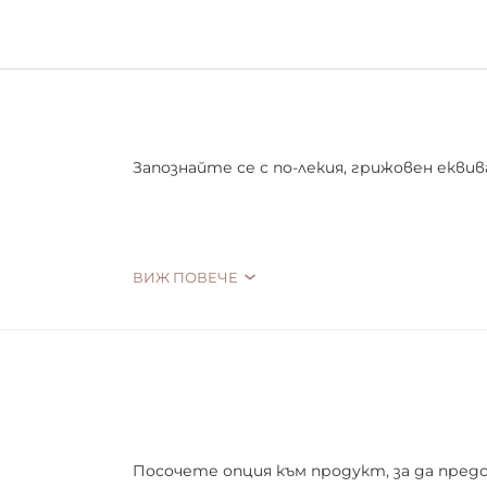
Запознайте се с по-лекия, грижовен екв
ЛЕК И СВЕЖ
ВИЖ ПОВЕЧЕ
REAL SKIN FOUNDATION BUILDABLE COVERAG
Ненатоварващата формула на флуида ост
придавайки ефект на свежа, отпочинала,
90% НАТУРАЛЕН
Посочете опция към продукт, за да пред