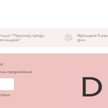
пция “Преглед преди
Връщане в рам
аплащане”
дни
н
ални предложения.
ботват