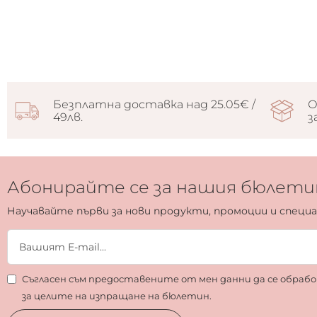
Безплатна доставка над 25.05€ /
О
49лв.
з
Абонирайте се за нашия бюлети
Научавайте първи за нови продукти, промоции и специ
Съгласен съм предоставените от мен данни да се обра
за целите на изпращане на бюлетин.