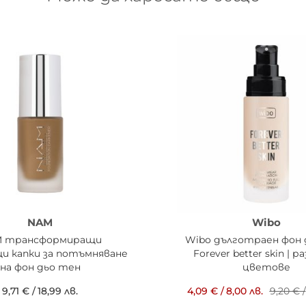
NAM
Wibo
 трансформиращи
Wibo дълготраен фон 
и капки за потъмняване
Forever better skin | р
на фон дьо тен
цветове
9,71 €
/
18,99 лв.
4,09 €
/
8,00 лв.
9,20 €
/