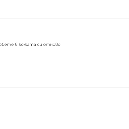
любете в кожата си отново!
 лице, който можете да си представите!
време допълва естествения му цвят,