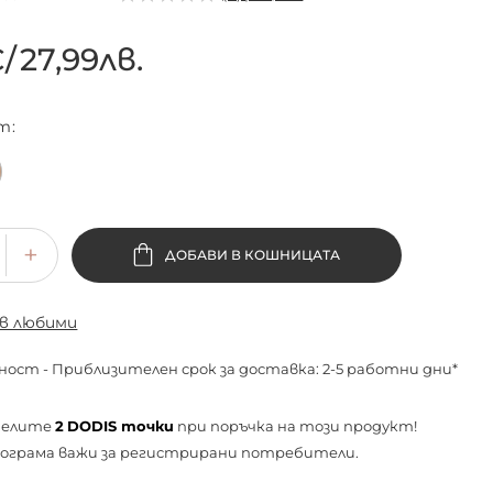
€
/
27,99лв.
т
ДОБАВИ В КОШНИЦАТА
 в любими
ност - Приблизителен срок за доставка: 2-5 работни дни*
челите
2
DODIS точки
при поръчка на този продукт!
ограма важи за
регистрирани
потребители.