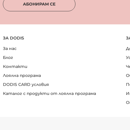
АБОНИРАМ СЕ
ЗА DODIS
З
За нас
Д
Блог
У
Контакти
Ч
Лоялна програма
О
DODIS CARD условия
П
Каталог с продукти от лоялна програма
И
О