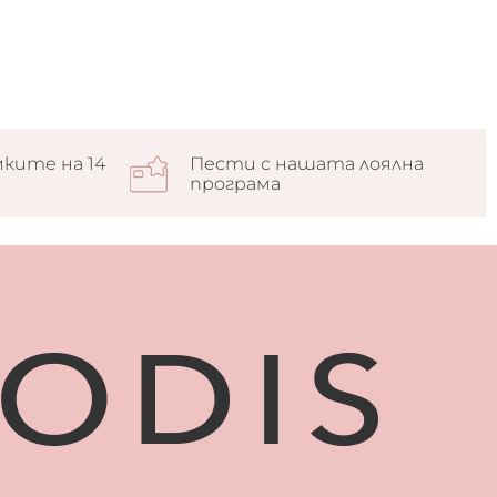
ките на 14
Пести с нашата лоялна
програма