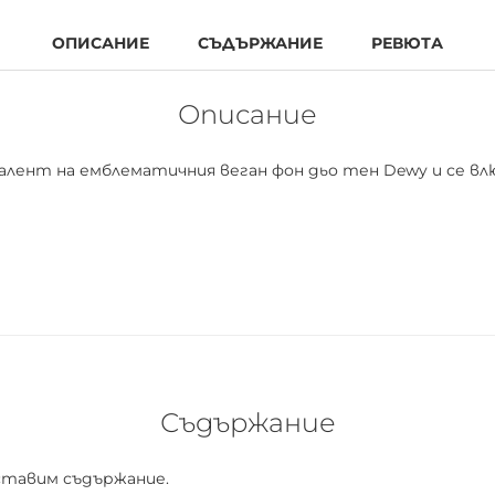
ОПИСАНИЕ
СЪДЪРЖАНИЕ
РЕВЮТА
Описание
ивалент на емблематичния веган фон дьо тен Dewy и се в
E е най-естественият, свеж, лек веган фон дьо тен за
ава практически незабележима при носене и в същото 
 естествено сияйна кожа.
Съдържание
ставим съдържание.