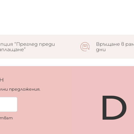
пция “Преглед преди
Връщане в рам
аплащане”
дни
н
ални предложения.
ботват