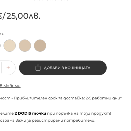
€
/
25,00лв.
т
ДОБАВИ В КОШНИЦАТА
 в любими
ност - Приблизителен срок за доставка: 2-5 работни дни*
челите
2
DODIS точки
при поръчка на този продукт!
ограма важи за
регистрирани
потребители.