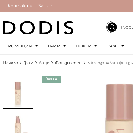
Контакти
За нас
ПРОМОЦИИ
ГРИМ
НОКТИ
ТЯЛО
Начало
Грим
Лице
Фон дьо тен
NAM озаряващ фон дьо
Преминете
веган
към
края
на
галерията
на
изображенията