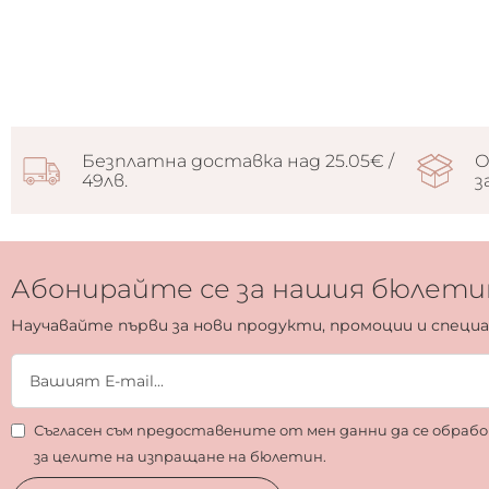
Безплатна доставка над 25.05€ /
О
49лв.
з
Абонирайте се за нашия бюлети
Научавайте първи за нови продукти, промоции и специ
Съгласен съм предоставените от мен данни да се обра
за целите на изпращане на бюлетин.