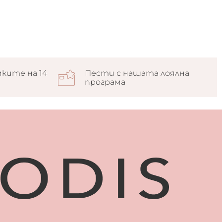
ките на 14
Пести с нашата лоялна
програма