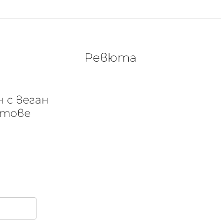
Ревюта
 с веган
етове