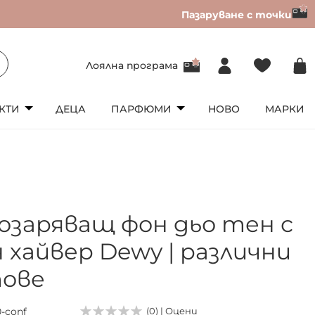
Пазаруване с точки
Лоялна програма
КТИ
ДЕЦА
ПАРФЮМИ
НОВО
МАРКИ
озаряващ фон дьо тен с
 хайвер Dewy | различни
ове
-conf
(0) | Оцени