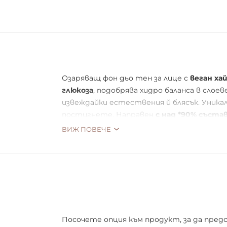
Озаряващ фон дьо тен за лице с
веган ха
глюкоза
, подобрява хидро баланса в слое
извеждайки естествения й блясък. Уника
постигнете. Направен
с над *90% съста
ВИЖ ПОВЕЧЕ
Посочете опция към продукт, за да пред