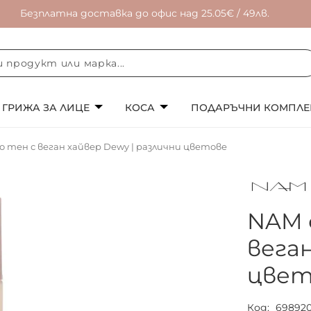
Безплатна доставка до офис над 25.05€ / 49лв.
ГРИЖА ЗА ЛИЦЕ
КОСА
ПОДАРЪЧНИ КОМПЛЕ
 тен с веган хайвер Dewy | различни цветове
NAM 
веган
цвет
Код
698920