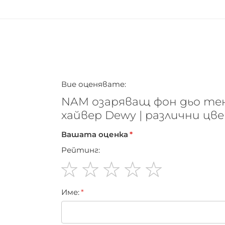
Вие оценявате:
NAM озаряващ фон дьо тен
хайвер Dewy | различни цв
Вашата оценка
Рейтинг:
1
2
3
4
5
Име:
star
stars
stars
stars
stars