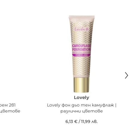
Lovely
рем 2в1
Lovely фон дьо тен камуфлаж |
 цветове
различни цветове
6,13 €
/
11,99 лв.