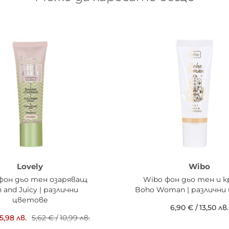
Lovely
Wibo
 фон дьо тен озаряващ
Wibo фон дьо тен и к
h and Juicy | различни
Boho Woman | различни
цветове
6,90 €
/
13,50 лв.
5,98 лв.
5,62 €
/
10,99 лв.