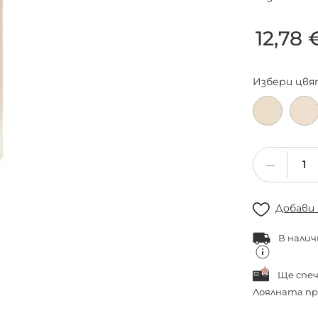
12,78 
Избери
цвя
Добави
В налич
Ще спе
Лоялната пр