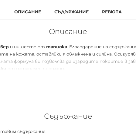
ОПИСАНИЕ
СЪДЪРЖАНИЕ
РЕВЮТА
Описание
йвер
и нишесте от
тапиока
. Благодарение на съдържан
вете на кожата, оставяйки я овлажнена и сияйна. Осигуря
лната формула ви позволява да изградите покритие в з
вки
от натурален произход.
Съдържание
ставим съдържание.