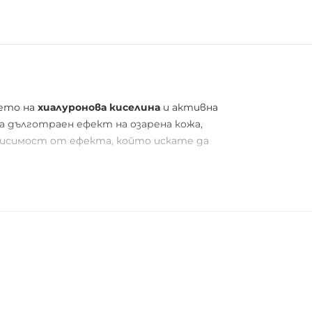
ието на
хиалуронова киселина
и активна
ва дълготраен ефект на озарена кожа,
ависимост от ефекта, който искате да