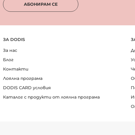
АБОНИРАМ СЕ
ЗА DODIS
З
За нас
Д
Блог
У
Контакти
Ч
Лоялна програма
О
DODIS CARD условия
П
Каталог с продукти от лоялна програма
И
О