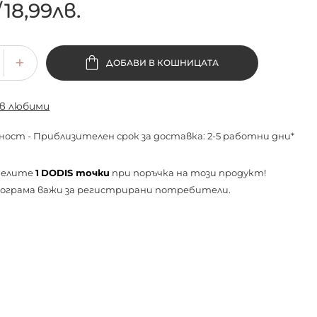
/
18,99лв.
ДОБАВИ В КОШНИЦАТА
 в любими
ност - Приблизителен срок за доставка: 2-5 работни дни*
челите
1
DODIS точки
при поръчка на този продукт!
ограма важи за
регистрирани
потребители.