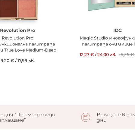
Revolution Pro
IDC
Revolution Pro
Magic Studio многофунк
нкционална палитра за
палитра за очи и лице E
чи True Love Medium-Deep
12,27 €
/
24,00 лв.
16,36 €
9,20 €
/
17,99 лв.
пция “Преглед преди
Връщане в рам
аплащане”
дни