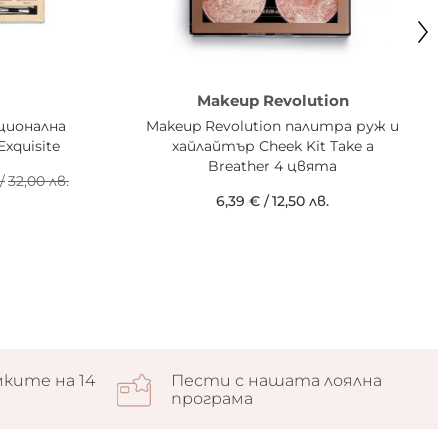
Makeup Revolution
ционална
Makeup Revolution палитра руж и
xquisite
хайлайтър Cheek Kit Take a
Breather 4 цвята
/
32,00 лв.
6,39 €
/
12,50 лв.
ките на 14
Пести с нашата лоялна
програма