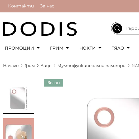
Контакти
За нас
ПРОМОЦИИ
ГРИМ
НОКТИ
ТЯЛО
Начало
Грим
Лице
Мултифункционални палитри
NAM
Преминете
веган
към
края
на
галерията
на
изображенията