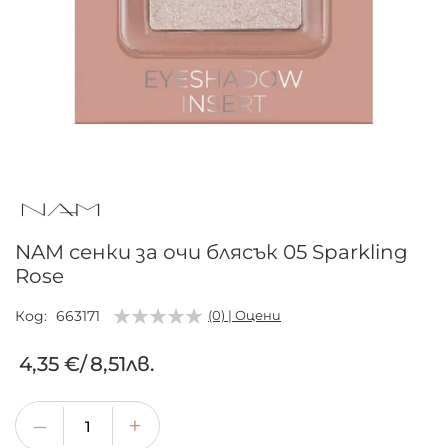
Преминете
към
началото
на
галерия
NAM сенки за очи блясък 05 Sparkling
със
Rose
снимки
Код
663171
(0) | Оцени
4,35 €
/
8,51лв.