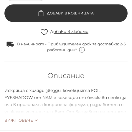
ДОБАВИ В КОШНИЦАТА
Добави в любими
В наличност - Приблизителен срок за доставка: 2-5
работни дни*
Описание
Искряща с хиляди звезди, колекцията FOIL
EYESHADOW от NAM е колекция от бляскави сенки за
очи в оригинална копринена формула, разработена с
уникално усещане за цвят. От вас зависи да решите
каква част от пигмента ще блести върху клепача
ВИЖ ПОВЕЧЕ
ви! В зависимост от целта на вашия грим, можете