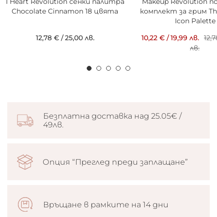
I Heart Revolution сенки палитра
Makeup Revolution 
Chocolate Cinnamon 18 цвята
комплект за грим T
Icon Palette
12,78 €
/
25,00 лв.
10,22 €
/
19,99 лв.
12,
лв.
Безплатна доставка над 25.05€ /
49лв.
Опция “Преглед преди заплащане”
Връщане в рамките на 14 дни