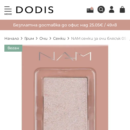
МЕНЮ
Безплатна доставка до офис над 25.05€ / 49лв
Начало
Грим
Очи
Сенки
NAM сенки за очи блясък 05 S
Преминете
веган
към
края
на
галерията
на
изображенията