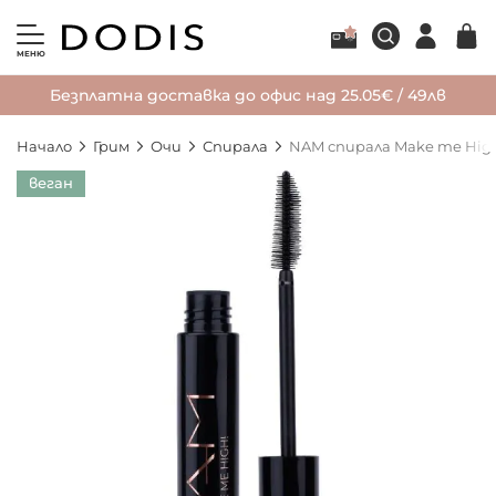
МЕНЮ
Безплатна доставка до офис над 25.05€ / 49лв
Начало
Грим
Очи
Спирала
NAM спирала Make me Hig
Преминете
веган
към
края
на
галерията
на
изображенията