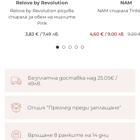
Relove by Revolution
NAM
Relove by Revolution розова
NAM спирала Tinte
спирала за обем на миглите
Pink
3,83 €
/
7,49 лв.
4,60 €
/
9,00 лв.
9,20 
Безплатна доставка над 25.05€ /
49лв.
Опция “Преглед преди заплащане”
Връщане в рамките на 14 дни