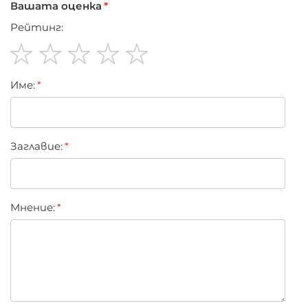
Вашата оценка
Рейтинг:
1
2
3
4
5
Име:
star
stars
stars
stars
stars
Заглавиe:
Мнение: