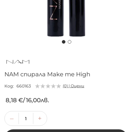
Преминете
към
началото
на
NAM спирала Make me High
галерия
със
Код
660163
(0) | Оцени
снимки
8,18 €
/
16,00лв.