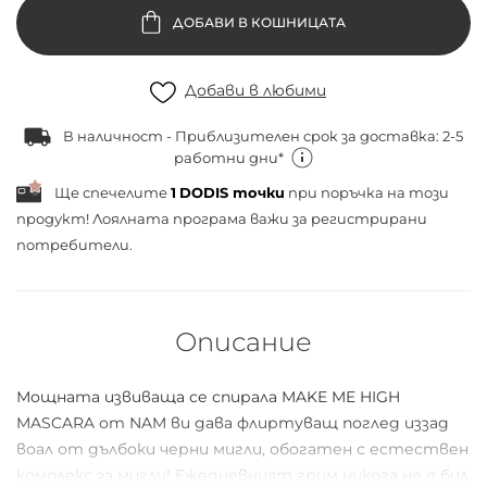
ДОБАВИ В КОШНИЦАТА
Добави в любими
В наличност - Приблизителен срок за доставка: 2-5
работни дни*
Ще спечелите
1
DODIS точки
при поръчка на този
продукт! Лоялната програма важи за
регистрирани
потребители.
Описание
Мощната извиваща се спирала MAKE ME HIGH
MASCARA от NAM ви дава флиртуващ поглед иззад
воал от дълбоки черни мигли, обогатен с естествен
комплекс за мигли! Ежедневният грим никога не е бил