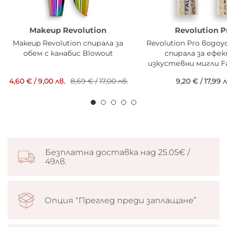
Makeup Revolution
Revolution P
Makeup Revolution спирала за
Revolution Pro водо
обем с канабис Blowout
спирала за ефе
изкустевни мигли Fa
4,60 €
/
9,00 лв.
8,69 €
/
17,00 лв.
9,20 €
/
17,99 л
Безплатна доставка над 25.05€ /
49лв.
Опция “Преглед преди заплащане”