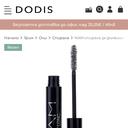
МЕНЮ
Безплатна доставка до офис над 25.05€ / 49лв
Начало
Грим
Очи
Спирала
NAM спирала за дължина и
Преминете
веган
към
края
на
галерията
на
изображенията