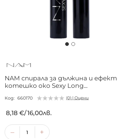
Преминете
към
началото
на
NAM спирала за дължина и ефект
галерия
котешко око Sexy Long...
със
снимки
Код
660170
(0) | Оцени
8,18 €
/
16,00лв.