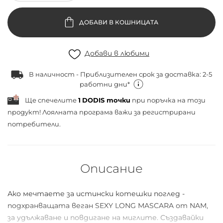
ДОБАВИ В КОШНИЦАТА
Добави в любими
В наличност - Приблизителен срок за доставка: 2-5
работни дни*
Ще спечелите
1
DODIS точки
при поръчка на този
продукт! Лоялната програма важи за
регистрирани
потребители.
Описание
Ако мечтаете за истински котешки поглед -
подхранващата веган SEXY LONG MASCARA от NAM,
за удължаване и повдигане на миглите. Създавайки