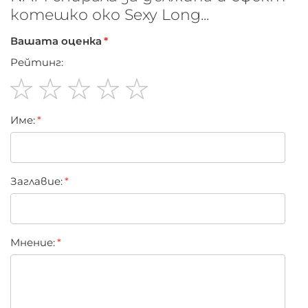
котешко око Sexy Long...
Вашата оценка
Рейтинг:
1
2
3
4
5
Име:
star
stars
stars
stars
stars
Заглавиe:
Мнение: