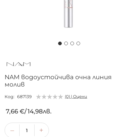
Преминете
към
началото
на
NAM водоустойчива очна линия
галерия
молив
със
снимки
Код
687139
(0) | Оцени
7,66 €
/
14,98лв.