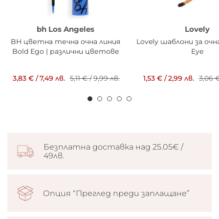
bh Los Angeles
Lovely
BH цветна течна очна линия
Lovely шаблони за очн
Bold Ego | различни цветове
Eye
3,83 €
/
7,49 лв.
5,11 €
/
9,99 лв.
1,53 €
/
2,99 лв.
3,06 
Безплатна доставка над 25.05€ /
49лв.
Опция “Преглед преди заплащане”