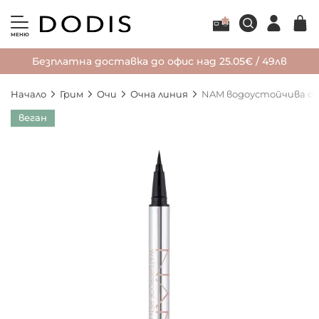
МЕНЮ
Безплатна доставка до офис над 25.05€ / 49лв
Начало
Грим
Очи
Очна линия
NAM водоустойчива оч
Преминете
веган
към
края
на
галерията
на
изображенията