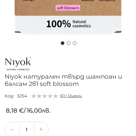
Преминете
към
началото
на
Niyok натурален твърд шампоан и
галерия
балсам 2в1 soft blossom
със
снимки
Код
3254
(0) | Оцени
8,18 €
/
16,00лв.