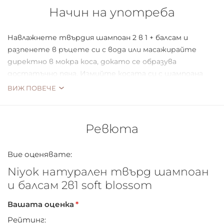
Начин на употреба
Навлажнете твърдия шампоан 2 в 1 + балсам и
разпенете в ръцете си с вода или масажирайте
директно в мокра коса, докато се образува
достатъчно пяна. Измийте косата си с шампоана
както обикновено, оставете я за кратко и
ВИЖ ПОВЕЧЕ
изплакнете обилно.
Ревюта
Вие оценявате:
Niyok натурален твърд шампоан
и балсам 2в1 soft blossom
Вашата оценка
Рейтинг: