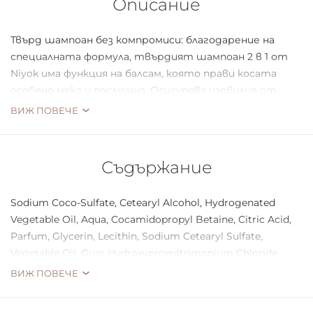
Описание
Твърд шампоан без компромиси: благодарение на
специалната формула, твърдият шампоан 2 в 1 от
Niyok има функция на балсам, която прави косата
особено мека и послушна. Осигурява изобилие от
влага и придава на косата естествен обем. С pH
ВИЖ ПОВЕЧЕ
стойност от 5,5, той е неутрален за кожата и
следователно особено нежен към скалпа. Ароматът
на Soft blossom напомня на красив букет цветя и е
Съдържание
химн на женствеността. Барчето се пени обилно и
не се чупи след употреба, защото не е пресовано.
Sodium Coco-Sulfate, Cetearyl Alcohol, Hydrogenated
Vegetable Oil, Aqua, Cocamidopropyl Betaine, Citric Acid,
Niyok означава веган натурална козметика в
Parfum, Glycerin, Lecithin, Sodium Cetearyl Sulfate,
минималистичен стил.
Vegetable Oil, Guar Hydroxypropyltrimonium Chloride,
Произведено в Германия.
Sodium Benzoate, Limonene, Linalool
ВИЖ ПОВЕЧЕ
100% без пластмаса.
Сертифицирана натурална козметика.