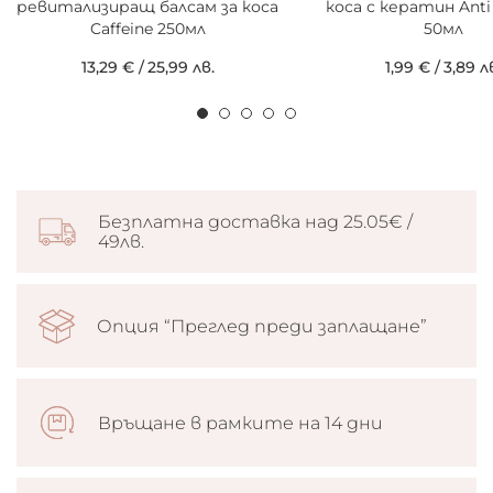
ревитализиращ балсам за коса
коса с кератин Ant
Caffeine 250мл
50мл
13,29 €
/
25,99 лв.
1,99 €
/
3,89 л
Безплатна доставка над 25.05€ /
49лв.
Опция “Преглед преди заплащане”
Връщане в рамките на 14 дни