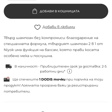
ДОБАВИ В КОШНИЦАТА
Добави в любими
Твърд шампоан без компромиси: благодарение на
специалната формула, твърдият шампоан 2 в 1 от
Niyok има функция на балсам, която прави косата
особено мека и послушна.
В наличност - Приблизителен срок за доставка: 2-5
работни дни*
Ще спечелите
1
DODIS точки
при поръчка на този
продукт! Лоялната програма важи за
регистрирани
потребители.