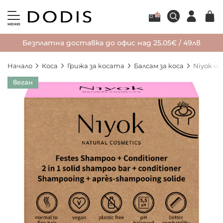
МЕНЮ
Безплатна доставка до офис над 25.05€ / 49лв
Начало
Коса
Грижа за косата
Балсам за коса
Niyok на
Преминете
веган
към
края
на
галерията
на
изображенията