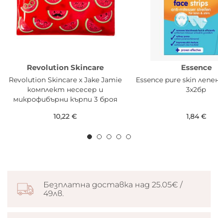
Revolution Skincare
Essence
Revolution Skincare x Jake Jamie
Essence pure skin лепе
комплект несесер и
3x2бр
микрофибърни кърпи 3 броя
Watermelon
10,22 €
1,84 €
Безплатна доставка над 25.05€ /
49лв.