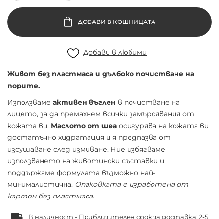
ДОБАВИ В КОШНИЦАТА
Добави в любими
Живот без пластмаса и дълбоко почистване на
порите.
Използваме
активен въглен
в почистване на
лицето, за да премахнем всички замърсявания от
кожата ви.
Маслото от шеа
осигурява на кожата ви
достатъчно хидратация и я предпазва от
изсушаване след измиване. Ние избягваме
използването на животински съставки и
поддържаме формулата възможно най-
минималистична.
Опаковката е изработена от
картон без пластмаса.
В наличност - Приблизителен срок за доставка: 2-5