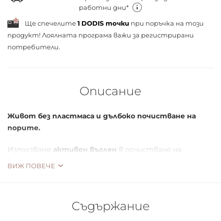
работни дни*
Ще спечелите
1
DODIS точки
при поръчка на този
продукт! Лоялната програма важи за
регистрирани
потребители.
Описание
Живот без пластмаса и дълбоко почистване на
порите.
Използваме
активен въглен
в почистване на
лицето, за да премахнем всички замърсявания от
ВИЖ ПОВЕЧЕ
кожата ви.
Маслото от шеа
осигурява на кожата ви
достатъчно хидратация и я предпазва от
изсушаване след измиване. Ние избягваме
Съдържание
използването на животински съставки и
поддържаме формулата възможно най-