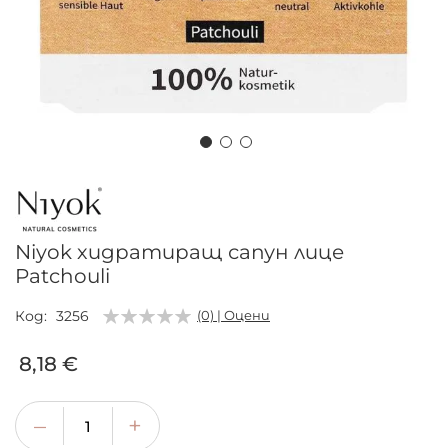
Преминете
към
началото
на
Niyok хидратиращ сапун лице
галерия
Patchouli
със
снимки
Код
3256
(0) | Оцени
8,18 €