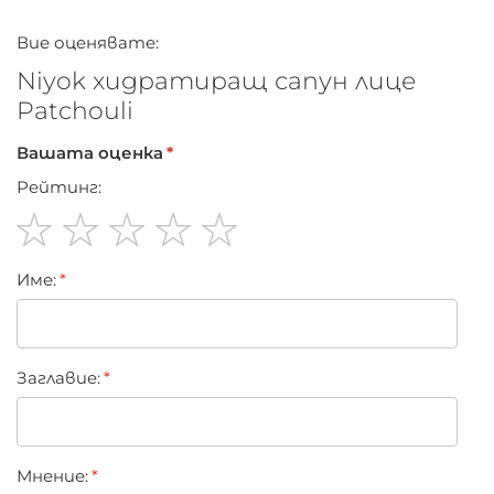
Вие оценявате:
Niyok хидратиращ сапун лице
Patchouli
Вашата оценка
Рейтинг:
1
2
3
4
5
Име:
star
stars
stars
stars
stars
Заглавиe:
Мнение: