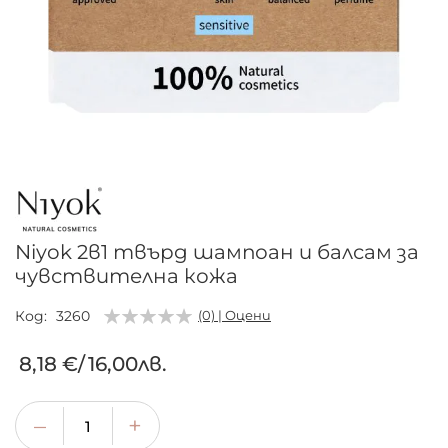
Преминете
към
началото
на
галерия
Niyok 2в1 твърд шампоан и балсам за
със
чувствителна кожа
снимки
Код
3260
(0) | Оцени
8,18 €
/
16,00лв.