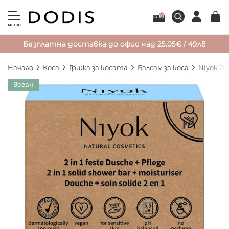
МЕНЮ
Безплатна доставка до офис над 25.05€ / 49лв
Начало
Коса
Грижа за косата
Балсам за коса
Niyok 2
Преминете
веган
към
края
на
галерията
на
изображенията