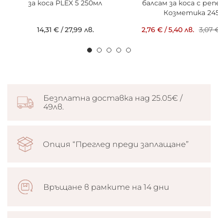
за коса PLEX 5 250мл
балсам за коса с ре
Козметика 24
14,31 €
/
27,99 лв.
2,76 €
/
5,40 лв.
3,07 
Безплатна доставка над 25.05€ /
49лв.
Опция “Преглед преди заплащане”
Връщане в рамките на 14 дни