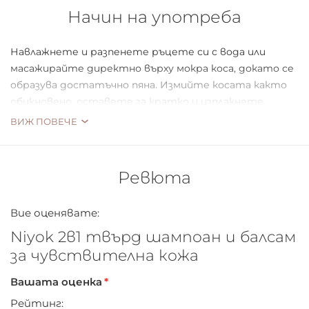
Начин на употреба
Навлажнете и разпенете ръцете си с вода или
масажирайте директно върху мокра коса, докато се
образува достатъчно пяна. Измийте косата както
обикновено, оставете за кратко и изплакнете
обилно.
ВИЖ ПОВЕЧЕ
Ревюта
Вие оценявате:
Niyok 2в1 твърд шампоан и балсам
за чувствителна кожа
Вашата оценка
Рейтинг: