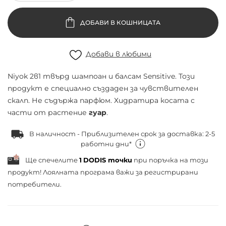
ДОБАВИ В КОШНИЦАТА
Добави в любими
Niyok 2в1 твърд шампоан и балсам Sensitive. Този
продукт е специално създаден за чувствителен
скалп. Не съдържа парфюм. Хидратира косата с
части от растение
гуар
.
В наличност - Приблизителен срок за доставка: 2-5
работни дни*
Ще спечелите
1
DODIS точки
при поръчка на този
продукт! Лоялната програма важи за
регистрирани
потребители.