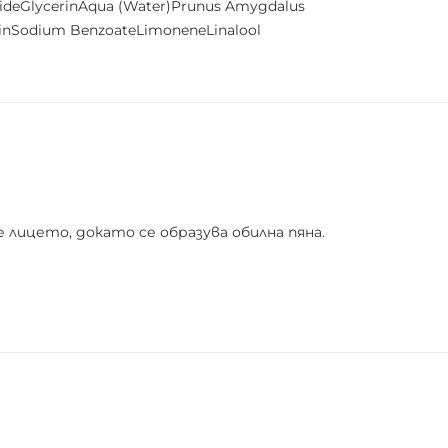
sideGlycerinAqua (Water)Prunus Amygdalus
olinSodium BenzoateLimoneneLinalool
лицето, докато се образува обилна пяна.