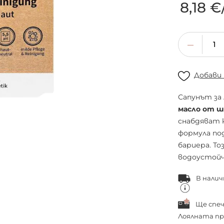
8,18 €
Добави
Сапунът за
масло от 
снабдяват 
формула по
бариера. Т
водоустойч
В налич
Ще спе
Лоялната пр