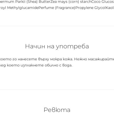
permum Parkii (Shea) ButterZea mays (corn) starchCoco Gluco
weroyl MethylglucamidePerfume (Fragrance)Propylene GlycolKa
Начин на употреба
ето го нанесете върху мокра кожа. Нежно масажирайте 
ед което изплакнете обилно с вода.
Ревюта