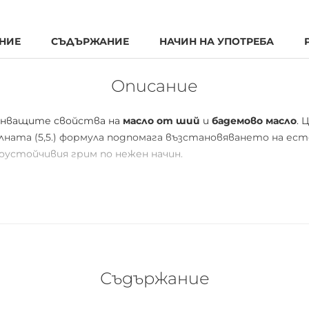
НИЕ
СЪДЪРЖАНИЕ
НАЧИН НА УПОТРЕБА
Описание
ранващите свойства на
масло от ший
и
бадемово масло
. 
ната (5,5.) формула подпомага възстановяването на ес
устойчивия грим по нежен начин.
лентен на до 2 пластмасови бутилки (200 ml).
се обработва, което го прави по-малко податлив на разп
Съдържание