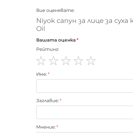
Вие оценявате:
Niyok сапун за лице за суха
Oil
Вашата оценка
Рейтинг:
1
2
3
4
5
Име:
star
stars
stars
stars
stars
Заглавиe:
Мнение: