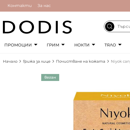
Контакти
За нас
ПРОМОЦИИ
ГРИМ
НОКТИ
ТЯЛО
Начало
Грижа за лице
Почистване на кожата
Niyok сап
Преминете
веган
към
края
на
галерията
на
изображенията