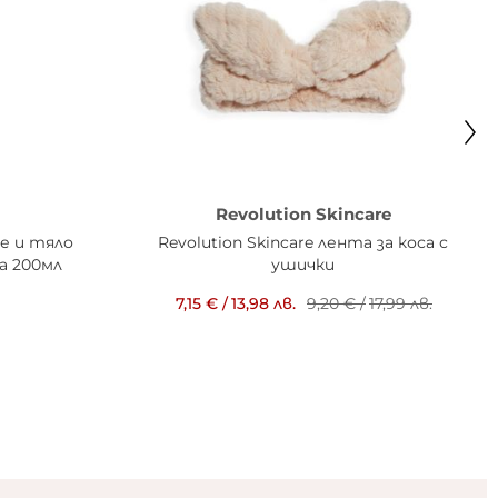
Revolution Skincare
це и тяло
Revolution Skincare лента за коса с
да 200мл
ушички
7,15 €
/
13,98 лв.
9,20 €
/
17,99 лв.