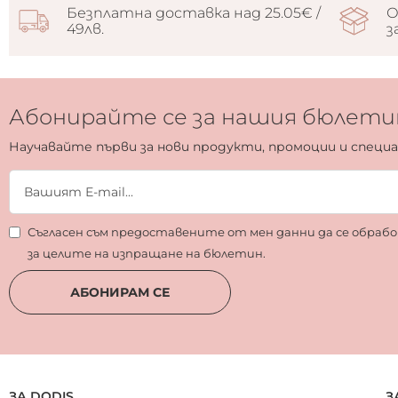
Безплатна доставка над 25.05€ /
О
49лв.
з
Абонирайте се за нашия бюлети
Научавайте първи за нови продукти, промоции и специ
Съгласен съм предоставените от мен данни да се обра
за целите на изпращане на бюлетин.
АБОНИРАМ СЕ
ЗА DODIS
З