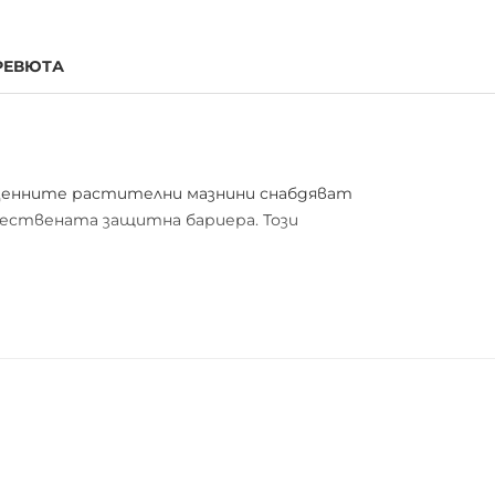
РЕВЮТА
Ценните растителни мазнини снабдяват
тествената защитна бариера. Този
адане и гарантира дълготрайност.