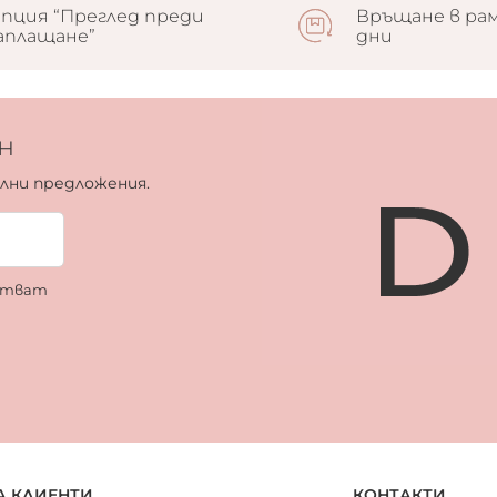
пция “Преглед преди
Връщане в рам
аплащане”
дни
н
ални предложения.
ботват
А КЛИЕНТИ
КОНТАКТИ