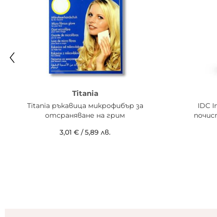
Titania
Titania ръкавица микрофибър за
IDC I
отсраняване на грим
почис
3,01 €
/
5,89 лв.