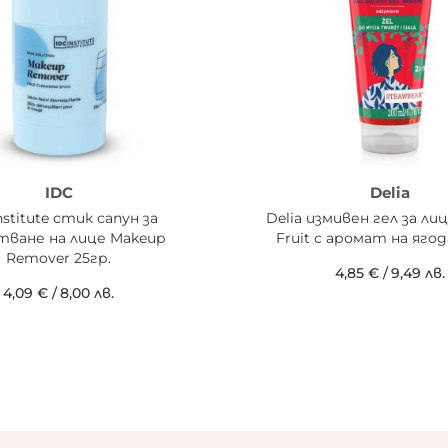
IDC
Delia
nstitute стик сапун за
Delia измивен гел за ли
тване на лице Makeup
Fruit с аромат на яго
Remover 25гр.
4,85 €
/
9,49 лв.
4,09 €
/
8,00 лв.