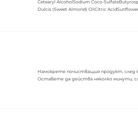
Cetearyl AlcoholSodium Coco-SulfateButyros
Dulcis (Sweet Almond) OilCitric AcidSunflo
Намокрете почистващия продукт, след ко
Оставете да действа няколко минути, сл