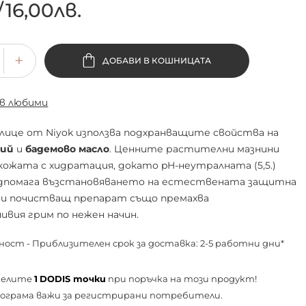
/
16,00лв.
ДОБАВИ В КОШНИЦАТА
 в любими
 лице от Niyok използва подхранващите свойства на
ший
и
бадемово масло
. Ценните растителни мазнини
кожата с хидратация, докато pH-неутралната (5,5.)
дпомага възстановяването на естествената защитна
ози почистващ препарат също премахва
ивия грим по нежен начин.
ност - Приблизителен срок за доставка: 2-5 работни дни*
челите
1
DODIS точки
при поръчка на този продукт!
ограма важи за
регистрирани
потребители.