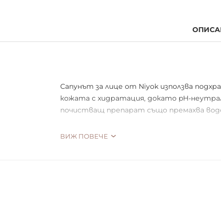
ОПИСА
Сапунът за лице от Niyok използва подх
кожата с хидратация, докато pH-неутрал
почистващ препарат също премахва водо
Този твърд почистващ препарат е еквива
ВИЖ ПОВЕЧЕ
Този продукт се разтопява и излива, не 