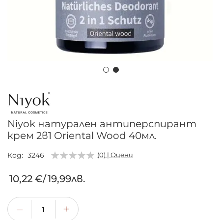
Преминете
към
началото
на
Niyok натурален антиперспирант
галерия
крем 2в1 Oriental Wood 40мл.
със
снимки
Код
3246
(0) | Оцени
10,22 €
/
19,99лв.