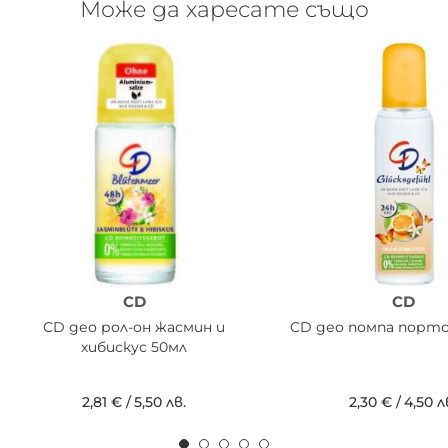
Може да харесате също
CD
CD
CD део рол-он жасмин и
CD део помпа порто
хибискус 50мл
2,81 €
/
5,50 лв.
2,30 €
/
4,50 л