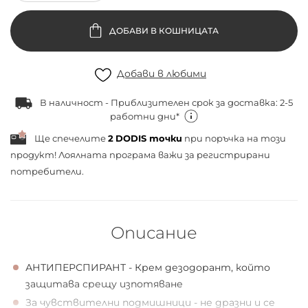
ДОБАВИ В КОШНИЦАТА
Добави в любими
В наличност - Приблизителен срок за доставка: 2-5
работни дни*
Ще спечелите
2
DODIS точки
при поръчка на този
продукт! Лоялната програма важи за
регистрирани
потребители.
Описание
АНТИПЕРСПИРАНТ - Крем дезодорант, който
защитава срещу изпотяване
За чувствителни подмишници - не дразни и се