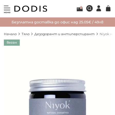
МЕНЮ
Безплатна доставка до офис над 25.05€ / 49лв
Начало
Тяло
Дезодорант и антиперспирант
Niyok н
Преминете
веган
към
края
на
галерията
на
изображенията