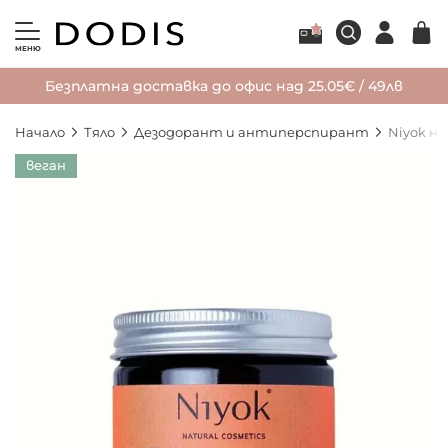
МЕНЮ
Безплатна доставка до офис над 25.05€ / 49лв
Начало
Тяло
Дезодорант и антиперспирант
Niyok н
Преминете
веган
към
края
на
галерията
на
изображенията