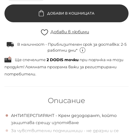
ДОБАВИ В КОШНИЦАТА
Добави в любими
В наличност - Приблизителен срок за доставка: 2-5
работни дни*
Ще спечелите
2
DODIS точки
при поръчка на този
продукт! Лоялната програма важи за
регистрирани
потребители.
Описание
АНТИПЕРСПИРАНТ - Крем дезодорант, който
защитава срещу изпотяване
За чувствителни подмишници - не дразни и се