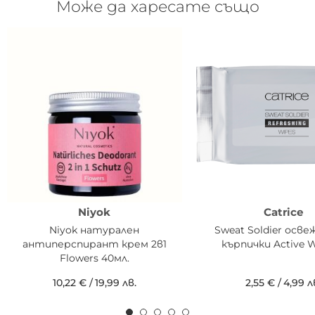
Може да харесате също
Niyok
Catrice
Niyok натурален
Sweat Soldier осв
антиперспирант крем 2в1
кърпички Active W
Flowers 40мл.
10,22 €
/
19,99 лв.
2,55 €
/
4,99 л