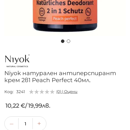
Преминете
към
началото
на
Niyok натурален антиперспирант
галерия
крем 2в1 Peach Perfect 40мл.
със
снимки
Код
3241
(0) | Оцени
10,22 €
/
19,99лв.