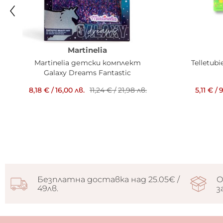
Martinelia
Martinelia детски комплект
Telletub
Galaxy Dreams Fantastic
8,18 €
/
16,00 лв.
11,24 €
/
21,98 лв.
5,11 €
/
9
Безплатна доставка над 25.05€ /
О
49лв.
з