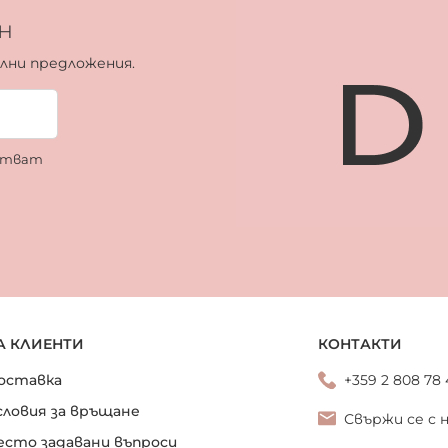
н
ални предложения.
ботват
А КЛИЕНТИ
КОНТАКТИ
оставка
+359 2 808 78
словия за връщане
Свържи се с 
есто задавани въпроси