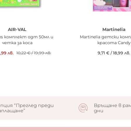
AIR-VAL
Martinelia
ies комплект одт 50мл и
Martinelia детски ком
четка за коса
красота Candy
,99 лв.
10,22 €
/
19,99 лв.
9,71 €
/
18,99 лв.
пция “Преглед преди
Връщане в рам
аплащане”
дни