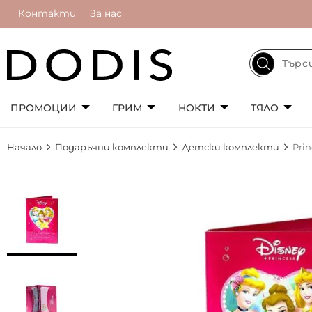
Контакти
За нас
ПРОМОЦИИ
ГРИМ
НОКТИ
ТЯЛО
Начало
Подаръчни комплекти
Детски комплекти
Pri
Преминете
към
края
на
галерията
на
изображенията