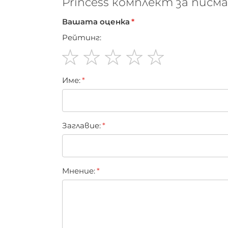
Princess комплект за писма
Вашата оценка
Рейтинг:
1
2
3
4
5
Име:
star
stars
stars
stars
stars
Заглавиe:
Мнение: