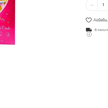
Добави
В налич