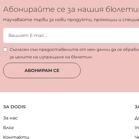
Абонирайте се за нашия бюлети
Научавайте първи за нови продукти, промоции и специ
Съгласен съм предоставените от мен данни да се обра
за целите на изпращане на бюлетин.
АБОНИРАМ СЕ
ЗА DODIS
З
За нас
Д
Блог
У
Контакти
Ч