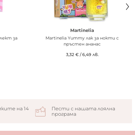
Martinelia
плект за
Martinelia Yummy лак за нокти с
пръстен ананас
3,32 €
/
6,49 лв.
ките на 14
Пести с нашата лоялна
програма