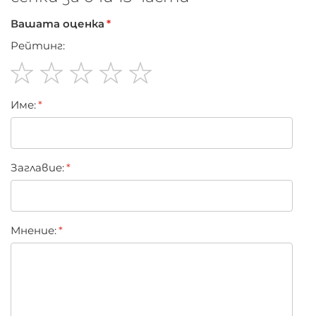
Вашата оценка
Рейтинг:
1
2
3
4
5
Име:
star
stars
stars
stars
stars
Заглавиe:
Мнение: