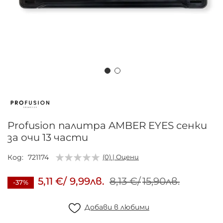
Преминете
към
началото
на
Profusion палитра AMBER EYES сенки
галерия
за очи 13 части
със
снимки
Код
721174
(0) | Оцени
5,11 €
/
9,99лв.
8,13 €
/
15,90лв.
-37%
Добави в любими