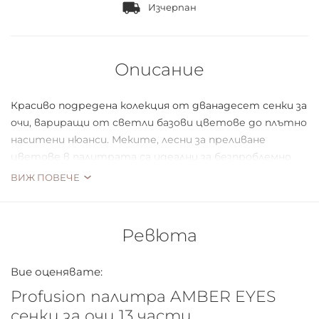
Изчерпан
Описание
Красиво подредена колекция от дванадесет сенки за
очи, вариращи от светли базови цветове до плътно
наситени нюанси. Меките, лесни за преливане
цветове в палитрата са идеални за безпроблемно
подчертаване на очите. Носете поотделно или
ВИЖ ПОВЕЧЕ
комбинирайте. Включена двустранна четка.
Ревюта
Вие оценявате:
Profusion палитра AMBER EYES
сенки за очи 13 части