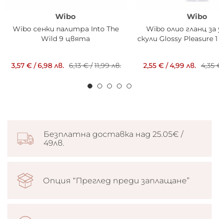
Wibo
Wibo
Wibo сенки палитра Into The
Wibo олио гланц за
Wild 9 цвята
скули Glossy Pleasure 1
3,57 €
/
6,98 лв.
6,13 €
/
11,99 лв.
2,55 €
/
4,99 лв.
4,35 
Безплатна доставка над 25.05€ /
49лв.
Опция “Преглед преди заплащане”