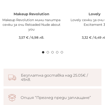
Makeup Revolution
Lovely
Makeup Revolution мини палитра
Lovely сенки за оч
сенки за очи Reloaded Nude about
Excitement 
you
3,57 €
/
6,98 лв.
3,32 €
/
6,49 л
Безплатна доставка над 25.05€ /
49лв.
Опция “Преглед преди заплащане”