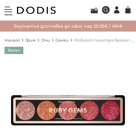
МЕНЮ
Безплатна доставка до офис над 25.05€ / 49лв
Начало
Грим
Очи
Сенки
Profusion палитра брокат з
Преминете
веган
към
края
на
галерията
на
изображенията