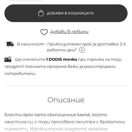
ДОБАВИ В КОШНИЦАТА
Добави в любими
В наличност - Приблизителен срок за доставка: 2-5
работни дни*
Ще спечелите
1
DODIS точки
при поръчка на този
продукт! Лоялната програма важи за
регистрирани
потребители.
Описание
Блести ярко като скъпоценния камък, който
наистина си, с тази пресована палитра с брокатени
пигменти. Изключително гладкото нанасяне