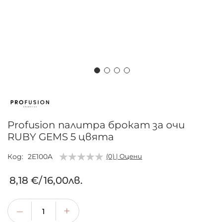
Преминете
към
началото
на
Profusion палитра брокат за очи
галерия
RUBY GEMS 5 цвята
със
снимки
Код
2E100A
(0) | Оцени
8,18 €
/
16,00лв.