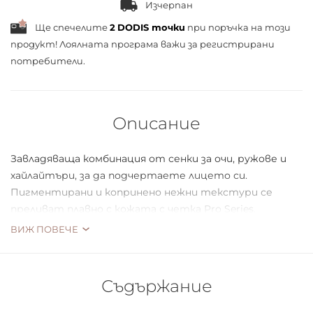
Изчерпан
Ще спечелите
2
DODIS точки
при поръчка на този
продукт! Лоялната програма важи за
регистрирани
потребители.
Описание
Завладяваща комбинация от сенки за очи, ружове и
хайлайтъри, за да подчертаете лицето си.
Пигментирани и копринено нежни текстури се
преливат плавно с кожата с четка Pro Series.
Спектърът на цветовете от блестящ бронз до
ВИЖ ПОВЕЧЕ
бебешко розово, ще ви отведе до невероятни
измерения на този свят!
Съдържание
СЪДЪРЖАНИЕ: 12 сенки за очи, 4 ружа, 2 хайлайтъра, 1
двустранна четка