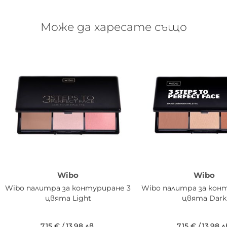
Може да харесате също
Wibo
Wibo
Wibo палитра за контуриране 3
Wibo палитра за кон
цвята Light
цвята Dark
7,15 €
/
13,98 лв.
7,15 €
/
13,98 л