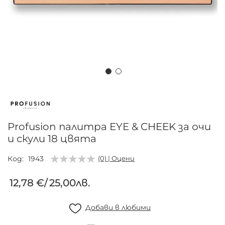
Преминете
към
началото
на
Profusion палитра EYE & CHEEK за очи
галерия
и скули 18 цвята
със
снимки
Код
1943
(0) | Оцени
12,78 €
/
25,00лв.
Добави в любими