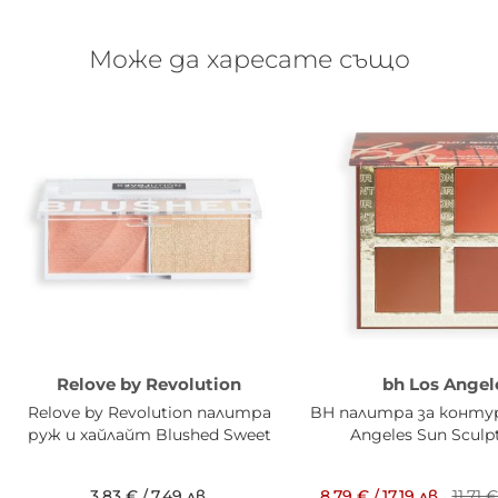
Може да харесате също
Relove by Revolution
bh Los Angel
Relove by Revolution палитра
BH палитра за конту
руж и хайлайт Blushed Sweet
Angeles Sun Sculp
3,83 €
/
7,49 лв.
8,79 €
/
17,19 лв.
11,71 €