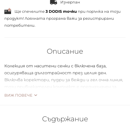
Изчерпан
Ще спечелите
3
DODIS точки
при поръчка на този
продукт! Лоялната програма важи за
регистрирани
потребители.
Описание
Колекция от наситени сенки с включена база,
осигуряваща дълготрайност през целия ден.
Включва коректори, пудри за вежди и гел очна линия,
този привлекателен комплект е предназначен за
създаване на невероятни цветни комбинации за
ВИЖ ПОВЕЧЕ
външен вид. Универсалните нюанси се преливат
безпроблемно върху кожата за ултра-безупречно
покритие.
Съдържание
СЪДЪРЖАНИЕ: 20 сенки, 4 коректора, 2 двойни пудри