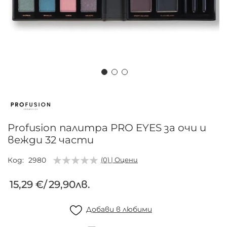
Преминете
към
началото
на
Profusion палитра PRO EYES за очи и
галерия
вежди 32 части
със
снимки
Код
2980
(0) | Оцени
15,29 €
/
29,90лв.
Добави в любими