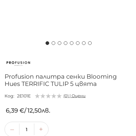
Преминете
към
началото
на
Profusion палитра сенки Blooming
галерия
Hues TERRIFIC TULIP 5 цвята
със
снимки
Код
2E101E
(0) | Оцени
6,39 €
/
12,50лв.