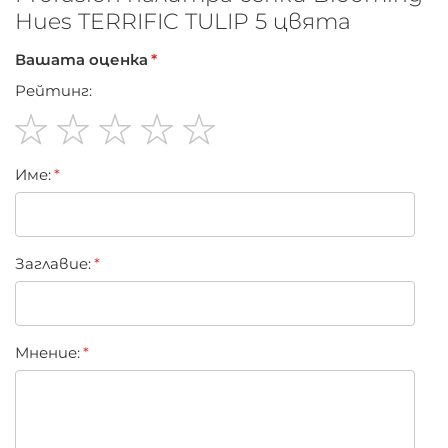
Hues
.
Hues TERRIFIC TULIP 5 цвята
Вашата оценка
Рейтинг:
1
2
3
4
5
Име:
star
stars
stars
stars
stars
Заглавиe:
Мнение: