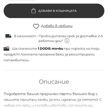
ДОБАВИ В КОШНИЦАТА
Добави в любими
В наличност - Приблизителен срок за доставка: 2-5
работни дни*
Ще спечелите
1
DODIS точки
при поръчка на този
продукт! Лоялната програма важи за
регистрирани
потребители.
Описание
Подобрете вашия празничен парти външен вид с
нашите палитри сенки за очи, идеални за лятото! С
набор от ярки и лъскави цветове, от които да