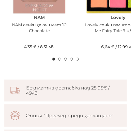
NAM
Lovely
NAM сенки за очи мат 10
Lovely сенки палитра
Chocolate
Me Fairy Tale 9 
4,35 €
/
8,51 лв.
6,64 €
/
12,99 л
Безплатна доставка над 25.05€ /
49лв.
Опция “Преглед преди заплащане”