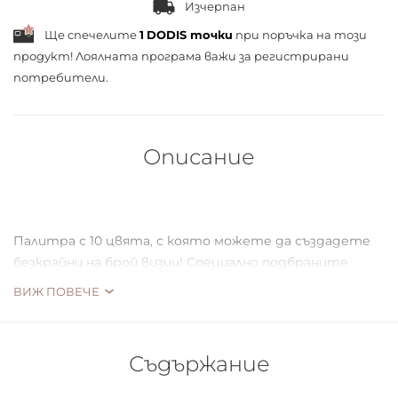
Изчерпан
Ще спечелите
1
DODIS точки
при поръчка на този
продукт! Лоялната програма важи за
регистрирани
потребители.
Описание
Палитра с 10 цвята, с която можете да създадете
безкрайни на брой визии! Специално подбраните
сенки са лесни за преливане и с наситени цветни
ВИЖ ПОВЕЧЕ
нюанси.
Палитрата е подходяща за всеки цвят кожа, както и
за начинаещи гримьори и професионалисти.
Съдържание