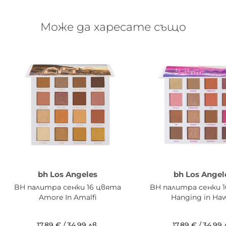
Може да харесате също
bh Los Angeles
bh Los Angel
BH палитра сенки 16 цвята
BH палитра сенки 
Amore In Amalfi
Hanging in Haw
17,89 €
/
34,99 лв.
17,89 €
/
34,99 