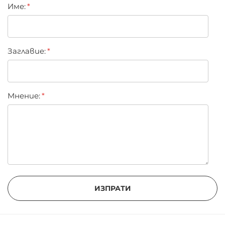
Име:
star
stars
stars
stars
stars
Заглавиe:
Мнение:
ИЗПРАТИ