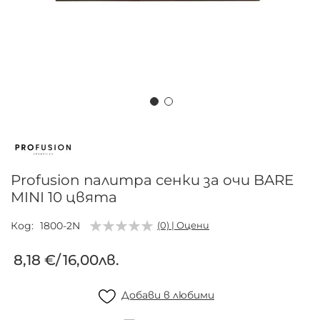
Преминете
към
началото
на
Profusion палитра сенки за очи BARE
галерия
MINI 10 цвята
със
снимки
Код
1800-2N
(0) | Оцени
8,18 €
/
16,00лв.
Добави в любими