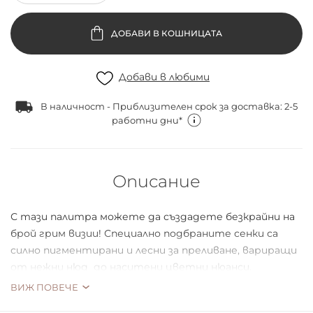
ДОБАВИ В КОШНИЦАТА
Добави в любими
В наличност - Приблизителен срок за доставка: 2-5
работни дни*
Описание
С тази палитра можете да създадете безкрайни на
брой грим визии! Специално подбраните сенки са
силно пигментирани и лесни за преливане, вариращи
от нежни нюд до наситени цветни нюанси.
Палитрата е подходяща за всеки цвят кожа, както и
ВИЖ ПОВЕЧЕ
за начинаещи гримьори и професионалисти.