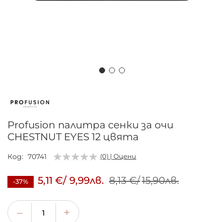
Преминете
към
началото
на
Profusion палитра сенки за очи
галерия
CHESTNUT EYES 12 цвята
със
снимки
Код
70741
(0) | Оцени
5,11 €
/
9,99лв.
8,13 €
/
15,90лв.
-37%