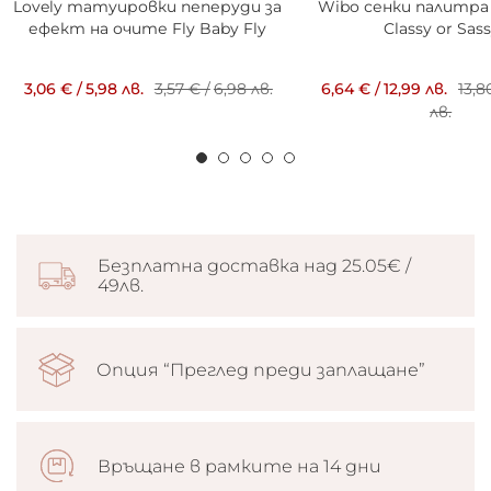
Lovely татуировки пеперуди за
Wibo сенки палитра
ефект на очите Fly Baby Fly
Classy or Sas
3,06 €
/
5,98 лв.
3,57 €
/
6,98 лв.
6,64 €
/
12,99 лв.
13,8
лв.
Безплатна доставка над 25.05€ /
49лв.
Опция “Преглед преди заплащане”
Връщане в рамките на 14 дни