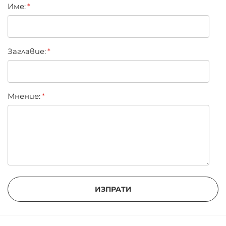
Име:
star
stars
stars
stars
stars
Заглавиe:
Мнение:
ИЗПРАТИ