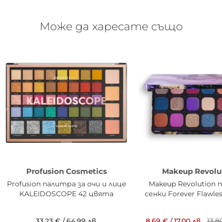
Може да харесате също
Profusion Cosmetics
Makeup Revolu
Profusion палитра за очи и лице
Makeup Revolution
KALEIDOSCOPE 42 цвята
сенки Forever Flawles
33,23 €
/
64,99 лв.
8,69 €
/
17,00 лв.
13,8