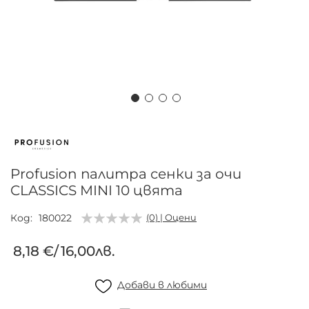
Преминете
към
началото
на
Profusion палитра сенки за очи
галерия
CLASSICS MINI 10 цвята
със
снимки
Код
180022
(0) | Оцени
8,18 €
/
16,00лв.
Добави в любими