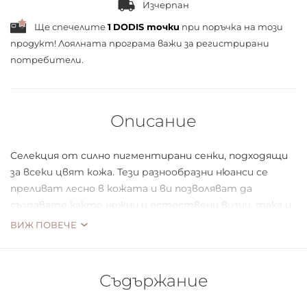
Изчерпан
Ще спечелите
1
DODIS точки
при поръчка на този
продукт! Лоялната програма важи за
регистрирани
потребители.
Описание
Селекция от силно пигментирани сенки, подходящи
за всеки цвят кожа. Тези разнообразни нюанси се
преливат лесно в кожата и ви позволяват да
създавате както нежни и естествени визии, така и
цветни и по-смели такива. Възможностите са
ВИЖ ПОВЕЧЕ
необятни!
Серията се състои от 3 палитри:
Съдържание
CLASSICS