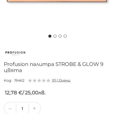
Преминете
към
началото
на
Profusion палитра STROBE & GLOW 9
галерия
цвята
със
снимки
Код
19462
(0) | Оцени
12,78 €
/
25,00лв.