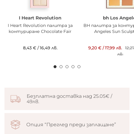
I Heart Revolution
bh Los Angel
I Heart Revolution палитра за
BH палитра за конту
контуриране Chocolate Fair
Angeles Sun Sculpt
8,43 €
/
16,49 лв.
9,20 €
/
17,99 лв.
12,2
лв.
Безплатна доставка над 25.05€ /
49лв.
Опция “Преглед преди заплащане”