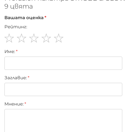
9 цвята
Вашата оценка
Рейтинг:
1
2
3
4
5
Име:
star
stars
stars
stars
stars
Заглавиe:
Мнение: