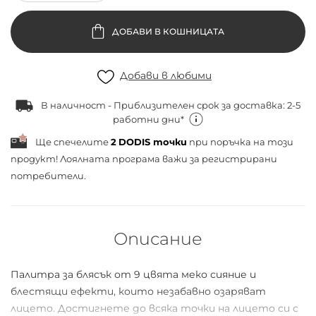
ДОБАВИ В КОШНИЦАТА
Добави в любими
В наличност - Приблизителен срок за доставка: 2-5
работни дни*
Ще спечелите
2
DODIS точки
при поръчка на този
продукт! Лоялната програма важи за
регистрирани
потребители.
Описание
Палитра за блясък от 9 цвята меко сияние и
блестящи ефекти, които незабавно озаряват
лицето. Достигнете до всяка точки на лицето си с