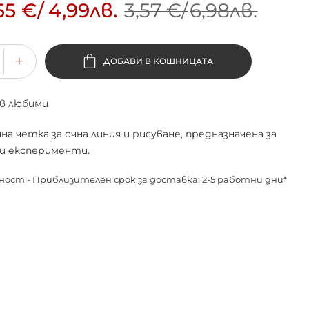
55 €
/
4,99лв.
3,57 €
/
6,98лв.
ДОБАВИ В КОШНИЦАТА
 в любими
а четка за очна линия и рисуване, предназначена за
и експерименти.
ност - Приблизителен срок за доставка: 2-5 работни дни*