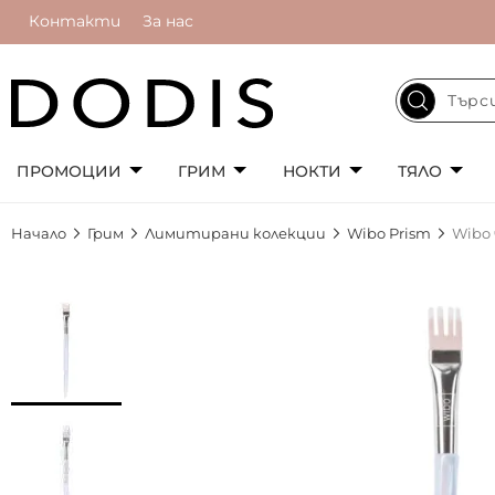
Контакти
За нас
ПРОМОЦИИ
ГРИМ
НОКТИ
ТЯЛО
Начало
Грим
Лимитирани колекции
Wibo Prism
Wibo 
Преминете
към
края
на
галерията
на
изображенията