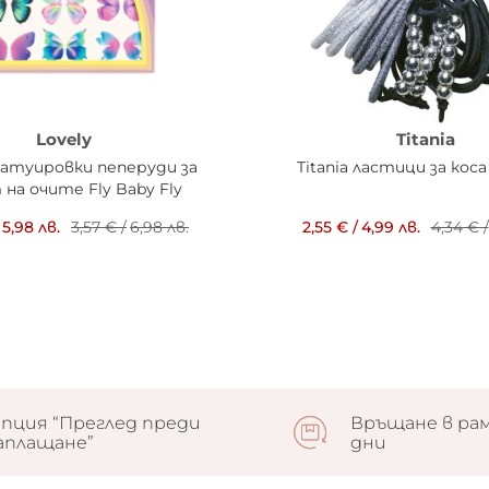
Lovely
Titania
татуировки пеперуди за
Titania ластици за коса
на очите Fly Baby Fly
5,98 лв.
3,57 €
/
6,98 лв.
2,55 €
/
4,99 лв.
4,34 €
/
пция “Преглед преди
Връщане в рам
аплащане”
дни