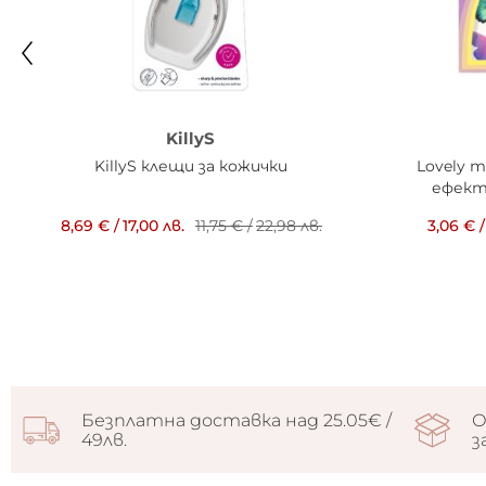
KillyS
KillyS клещи за кожички
Lovely 
ефект 
8,69 €
/
17,00 лв.
11,75 €
/
22,98 лв.
3,06 €
/
Безплатна доставка над 25.05€ /
О
49лв.
з