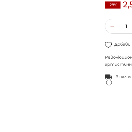
2,
-28%
Добави
Революционн
артистичн
В налич