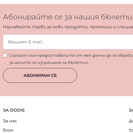
Абонирайте се за нашия бюлети
Научавайте първи за нови продукти, промоции и специ
Съгласен съм предоставените от мен данни да се обра
за целите на изпращане на бюлетин.
АБОНИРАМ СЕ
ЗА DODIS
З
За нас
Д
Блог
У