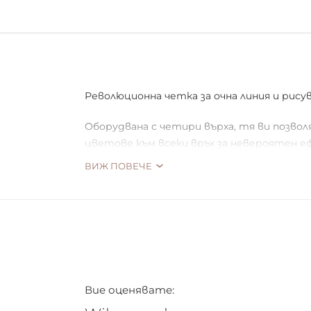
Революционна четка за очна линия и рис
Оборудвана с четири върха, тя ви позво
цветове към всеки връх за невероятен е
ВИЖ ПОВЕЧЕ
Задължително в арсенала на всеки грим м
Вие оценявате: