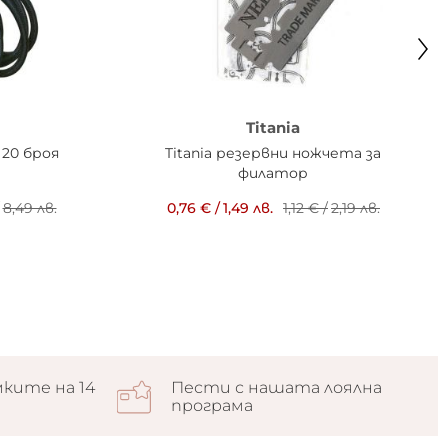
Titania
 20 броя
Titania резервни ножчета за
филатор
8,49 лв.
0,76 €
/
1,49 лв.
1,12 €
/
2,19 лв.
ките на 14
Пести с нашата лоялна
програма