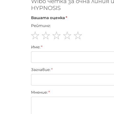
Wibo четка за очна линия 
HYPNOSIS
Вашата оценка
Рейтинг:
1
2
3
4
5
Име:
star
stars
stars
stars
stars
Заглавиe:
Мнение: