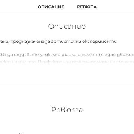
ОПИСАНИЕ
РЕВЮТА
Описание
уване, предназначена за артистични експерименти.
лява да създавате уникални шарки и ефекти с едно движ
фект на дъгата. Перфектен за почитателите на смелата
аниак!
Ревюта