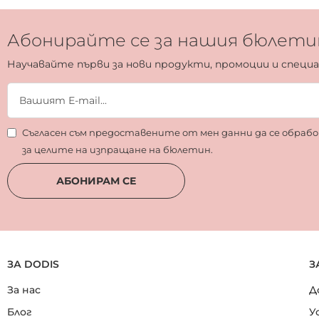
Абонирайте се за нашия бюлети
Научавайте първи за нови продукти, промоции и специ
Съгласен съм предоставените от мен данни да се обра
за целите на изпращане на бюлетин.
АБОНИРАМ СЕ
ЗА DODIS
З
За нас
Д
Блог
У