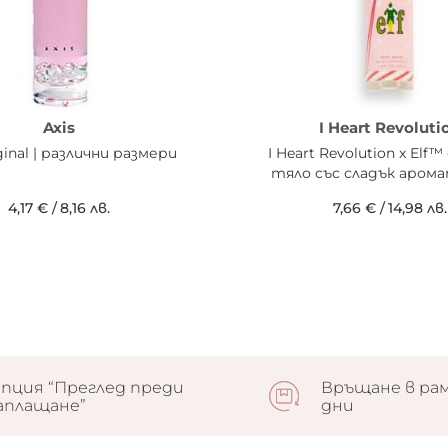
Axis
I Heart Revoluti
ginal | различни размери
I Heart Revolution x Elf™
тяло със сладък арома
4,17 €
/
8,16 лв.
7,66 €
/
14,98 лв.
пция “Преглед преди
Връщане в рам
аплащане”
дни