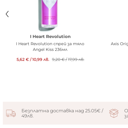
I Heart Revolution
I Heart Revolution спрей за тяло
Axis Ori
Angel Kiss 236мл
5,62 €
/
10,99 лв.
9,20 €
/
17,99 лв.
Безплатна доставка над 25.05€ /
О
49лв.
з