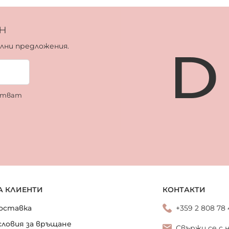
н
ални предложения.
ботват
А КЛИЕНТИ
КОНТАКТИ
оставка
+359 2 808 78
словия за връщане
Свържи се с 