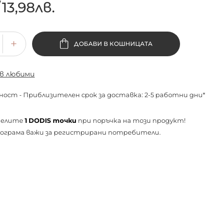
/
13,98лв.
ДОБАВИ В КОШНИЦАТА
 в любими
ност - Приблизителен срок за доставка: 2-5 работни дни*
челите
1
DODIS точки
при поръчка на този продукт!
ограма важи за
регистрирани
потребители.