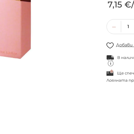
7,15 €
Добави
В налич
Ще спе
Лоялната пр