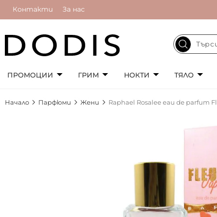
Контакти
За нас
ПРОМОЦИИ
ГРИМ
НОКТИ
ТЯЛО
Начало
Парфюми
Жени
Raphael Rosalee eau de parfum Fl
Преминете
към
края
на
галерията
на
изображенията