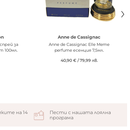
on
Anne de Cassignac
 спрей за
Anne de Cassignac Elle Meme
т 100мл.
perfume есенция 7,5мл.
40,90 €
/
79,99 лв.
ките на 14
Пести с нашата лоялна
програма