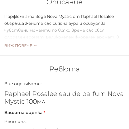
Описание
Парфюмната вода Nova Mystic от Raphael Rosalee
обгръща жените със сияйна аура и осигурява
чувствени моменти по всяко време със своя
флорален аромат. Великолепен флорален аромат, в
който плодов акорд бергамот-пъпеш-праскова се
ВИЖ ПОВЕЧЕ
слива с деликатността на жасмин, момина сълза,
роза и теменужка. Съблазнителната топлина на
кедрово дърво, сандалово дърво, кехлибар и мускус
Ревюта
елегантно завършват Nova Mystic.
Вие оценявате:
Raphael Rosalee eau de parfum Nova
Mystic 100мл
Вашата оценка
Рейтинг: