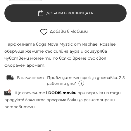
ДОБАВИ В КОШНИЦАТА
Добави в любими
Парфюмната вода Nova Mystic от Raphael Rosalee
обгръща жените със сияйна аура и осигурява
чувствени моменти по всяко време със своя
флорален аромат.
В наличност - Приблизителен срок за доставка: 2-5
работни дни*
Ще спечелите
1
DODIS точки
при поръчка на този
продукт! Лоялната програма важи за
регистрирани
потребители.