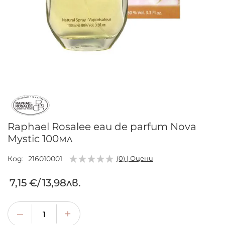
Преминете
към
началото
на
галерия
Raphael Rosalee eau de parfum Nova
със
Mystic 100мл
снимки
Код
216010001
(0) | Оцени
7,15 €
/
13,98лв.