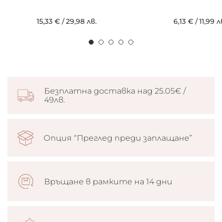
15,33 €
/
29,98 лв.
6,13 €
/
11,99 л
Безплатна доставка над 25.05€ /
49лв.
Опция “Преглед преди заплащане”
Връщане в рамките на 14 дни