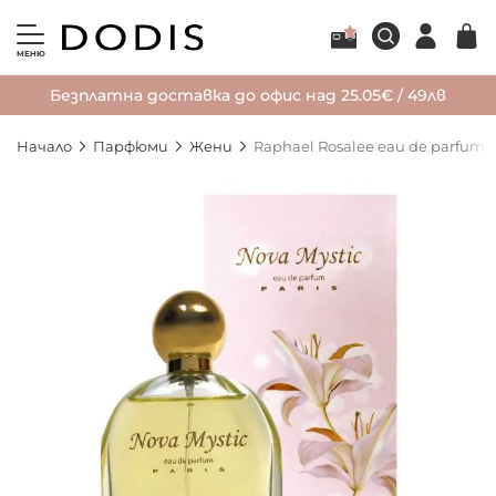
МЕНЮ
Безплатна доставка до офис над 25.05€ / 49лв
Начало
Парфюми
Жени
Raphael Rosalee eau de parfum 
Преминете
към
края
на
галерията
на
изображенията