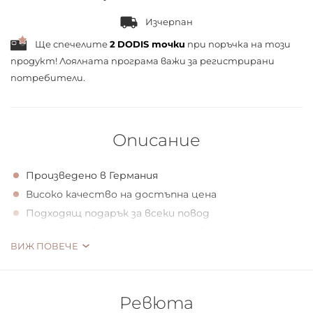
Изчерпан
Ще спечелите
2
DODIS точки
при поръчка на този
продукт! Лоялната програма важи за
регистрирани
потребители.
Описание
Произведено в Германия
Високо качество на достъпна цена
Подходящ подарък за всеки повод
Изцяло изработени от естествени масла
ВИЖ ПОВЕЧЕ
Маслото от божур успокоява кожата и облекчава
зачервяванията
Предпазва кожата от действието на
Ревюта
свободните радикали, като по този начин я