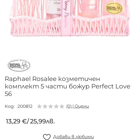
Преминете
към
началото
на
галерия
Raphael Rosalee козметичен
със
комплект 5 части божур Perfect Love
снимки
56
Код
200812
(0) | Оцени
13,29 €
/
25,99лв.
Добави в любими