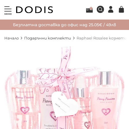
МЕНЮ
Безплатна доставка до офис над 25.05€ / 49лв
Начало
Подаръчни комплекти
Raphael Rosalee козметич
Преминете
към
края
на
галерията
на
изображенията