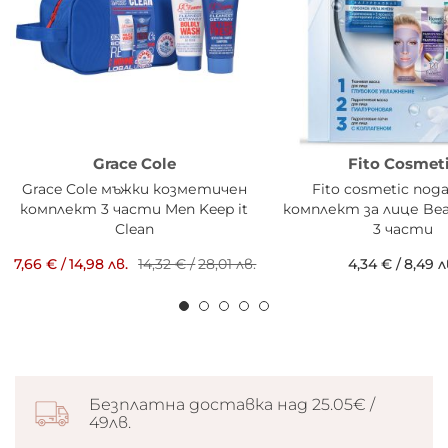
Grace Cole
Fito Cosmet
Grace Cole мъжки козметичен
Fito cosmetic под
комплект 3 части Men Keep it
комплект за лице Bea
Clean
3 части
7,66 €
/
14,98 лв.
14,32 €
/
28,01 лв.
4,34 €
/
8,49 л
Безплатна доставка над 25.05€ /
49лв.