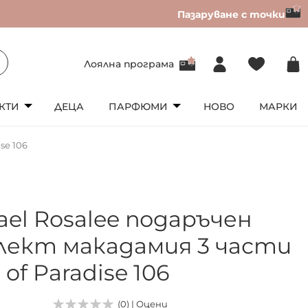
Пазаруване с точки
Лоялна програма
КТИ
ДЕЦА
ПАРФЮМИ
НОВО
МАРКИ
se 106
ael Rosalee подаръчен
лект макадамия 3 части
s of Paradise 106
6
(0) | Оцени