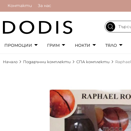
Контакти
За нас
ПРОМОЦИИ
ГРИМ
НОКТИ
ТЯЛО
Начало
Подаръчни комплекти
СПА комплекти
Raphael
Преминете
към
края
на
галерията
на
изображенията