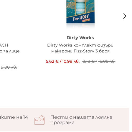
Dirty Works
EACH
Dirty Works комплект физъри
о за лице
макарони Fizz-Story 3 броя
5,62 €
/
10,99 лв.
8,18 €
/
16,00 лв.
9,00 лв.
ките на 14
Пести с нашата лоялна
програма