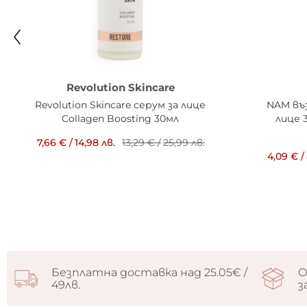
Revolution Skincare
Revolution Skincare серум за лице
NAM въ
Collagen Boosting 30мл
лице 
7,66 €
/
14,98 лв.
13,29 €
/
25,99 лв.
4,09 €
/
Безплатна доставка над 25.05€ /
О
49лв.
з