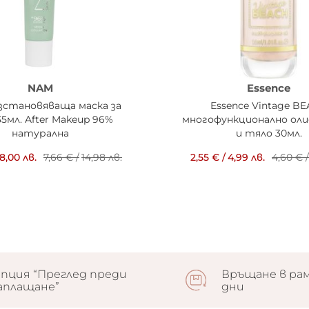
NAM
Essence
зстановяваща маска за
Essence Vintage B
35мл. After Makeup 96%
многофункционално оли
натурална
и тяло 30мл.
8,00 лв.
7,66 €
/
14,98 лв.
2,55 €
/
4,99 лв.
4,60 €
/
пция “Преглед преди
Връщане в рам
аплащане”
дни