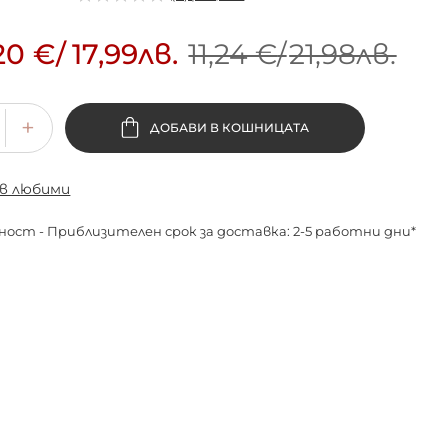
20 €
/
17,99лв.
11,24 €
/
21,98лв.
ДОБАВИ В КОШНИЦАТА
 в любими
ност - Приблизителен срок за доставка: 2-5 работни дни*