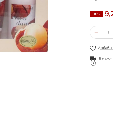
9,
-18%
Добави
В налич