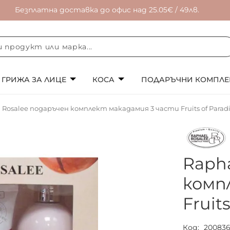
Безплатна доставка до офис над 25.05€ / 49лв.
ГРИЖА ЗА ЛИЦЕ
КОСА
ПОДАРЪЧНИ КОМПЛЕ
 Rosalee подаръчен комплект макадамия 3 части Fruits of Paradi
Raph
комп
Fruit
Код
20083