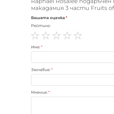
Raphael Rosalee подаръчен
макадамия 3 части Fruits of
Вашата оценка
Рейтинг:
1
2
3
4
5
Име:
star
stars
stars
stars
stars
Заглавиe:
Мнение: