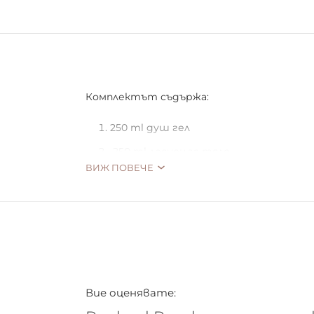
Комплектът съдържа:
250 ml душ гел
250 ml лосион за тяло
ВИЖ ПОВЕЧЕ
130 ml скраб за тяло
Вие оценявате: