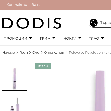
Контакти
За нас
ПРОМОЦИИ
ГРИМ
НОКТИ
ТЯЛО
Начало
Грим
Очи
Очна линия
Relove by Revolution лил
Преминете
веган
към
края
на
галерията
на
изображенията