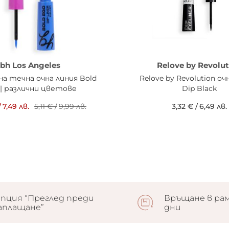
bh Los Angeles
Relove by Revolut
а течна очна линия Bold
Relove by Revolution оч
 | различни цветове
Dip Black
/
7,49 лв.
5,11 €
/
9,99 лв.
3,32 €
/
6,49 лв.
пция “Преглед преди
Връщане в рам
аплащане”
дни