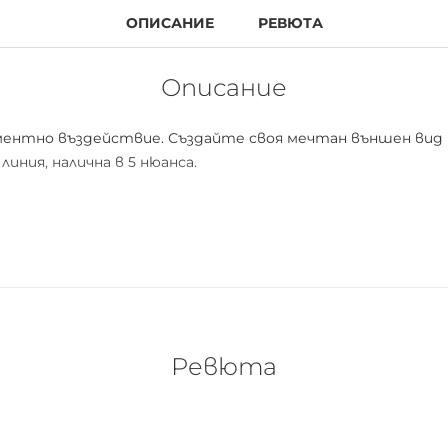
ОПИСАНИЕ
РЕВЮТА
Описание
игментно въздействие. Създайте своя мечтан външен вид
линия, налична в 5 нюанса.
и апликатор предлага лесно и контролирано нанасяне всек
Ревюта