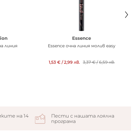
ion
Essence
на линия
Essence очна линия молив easy
1,53 €
/
2,99 лв.
3,37 €
/
6,59 лв.
ките на 14
Пести с нашата лоялна
програма