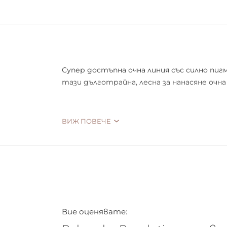
Супер достъпна очна линия със силно п
тази дълготрайна, лесна за нанасяне очна 
ВИЖ ПОВЕЧЕ
С голяма дръжка, подобна на писалка, тоз
експерти. Достъпна в:
Черно
Бяло
Розово
Синьо
Вие оценявате:
Лилаво