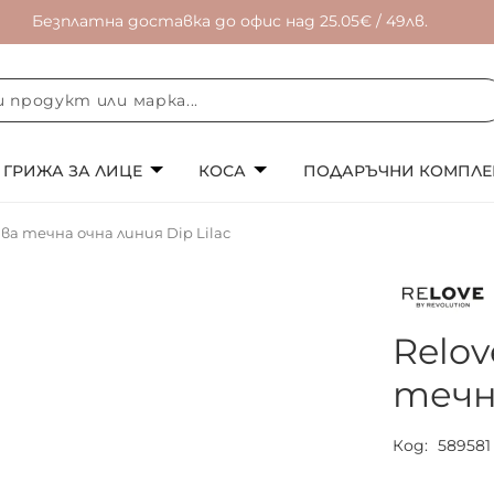
Безплатна доставка до офис над 25.05€ / 49лв.
ГРИЖА ЗА ЛИЦЕ
КОСА
ПОДАРЪЧНИ КОМПЛЕ
ава течна очна линия Dip Lilac
Relov
течна
Код
589581