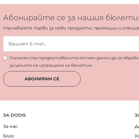
Абонирайте се за нашия бюлети
Научавайте първи за нови продукти, промоции и специ
Съгласен съм предоставените от мен данни да се обра
за целите на изпращане на бюлетин.
АБОНИРАМ СЕ
ЗА DODIS
З
За нас
Д
Блог
У