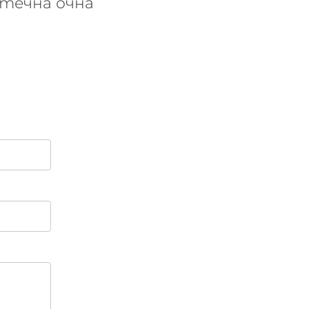
а течна очна
 гърнето и използвайте върха на очната линия, за да н