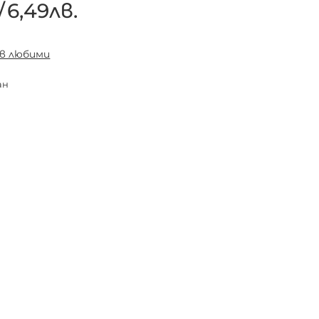
/
6,49лв.
 в любими
ан