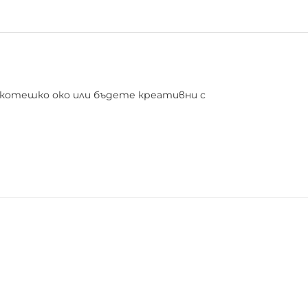
 котешко око или бъдете креативни с
и път както за начинаещи, така и за